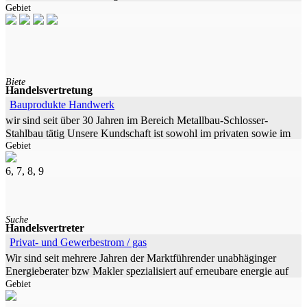
Gebiet
stillen Beteiligungen. Geboten
Biete
Handelsvertretung
Bauprodukte Handwerk
wir sind seit über 30 Jahren im Bereich Metallbau-Schlosser-
Stahlbau tätig Unsere Kundschaft ist sowohl im privaten sowie im
Gebiet
Projektgeschäft im süddeusten
6, 7, 8, 9
Suche
Handelsvertreter
Privat- und Gewerbestrom / gas
Wir sind seit mehrere Jahren der Marktführender unabhäginger
Energieberater bzw Makler spezialisiert auf erneubare energie auf
Gebiet
dem britischen Markt. Wir bieten