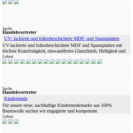
Suche
Handelsvertreter
UV- lackierte und folienbeschichtete MDF- und Spannplatten
UV-lackierte und folienbeschichtete MDF und Spannplatten mit
höchste Kratzfestigkeit, einwandfreies Glanzfinish, Helligkeit und
Gebiet
UV-Stabilität mit modernster
Suche
Handelsvertreter
Kindermode
Für unsere neue, nachhaltige Kindermodemarke aus 100%
Baumwolle suchen wir engagierte und kompetente
Gebiet
Handelsvertreter für den deutschsprachigen Markt Wenn