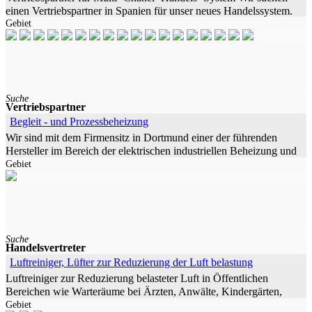
einen Vertriebspartner in Spanien für unser neues Handelssystem.
Gebiet
Es handelt sich um das
Suche
Vertriebspartner
Begleit - und Prozessbeheizung
Wir sind mit dem Firmensitz in Dortmund einer der führenden
Hersteller im Bereich der elektrischen industriellen Beheizung und
Gebiet
Teil einer international
Suche
Handelsvertreter
Luftreiniger, Lüfter zur Reduzierung der Luft belastung
Luftreiniger zur Reduzierung belasteter Luft in Öffentlichen
Bereichen wie Warteräume bei Ärzten, Anwälte, Kindergärten,
Gebiet
Schulen, Altenheimen. Raumgröße von