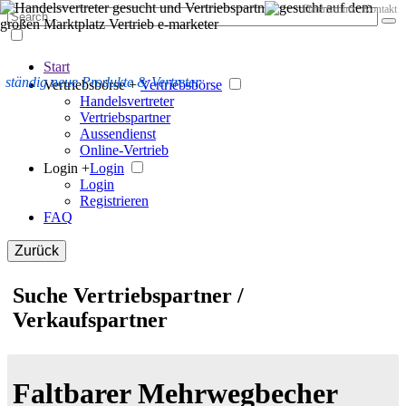
Datenschutz
Kontakt
Start
ständig neue Produkte & Vertreter
Vertriebsbörse +
Vertriebsbörse
Handelsvertreter
Vertriebspartner
Aussendienst
Online-Vertrieb
Login +
Login
Login
Registrieren
FAQ
Zurück
Suche Vertriebspartner /
Verkaufspartner
Faltbarer Mehrwegbecher