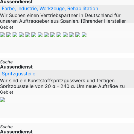
Aussendienst
Farbe, Industrie, Werkzeuge, Rehabilitation
Wir Suchen einen Vertriebspartner in Deutschland für
unseren Auftraggeber aus Spanien, führender Hersteller
von Farben. Ist ein Maßstab für professionelle Maler und
Gebiet
führend auf dem anspruchsvollen
Suche
Aussendienst
Spritzgussteile
Wir sind ein Kunststoffspritzgusswerk und fertigen
Spritzgussteile von 20 g - 240 g. Um neue Aufträge zu
erhalten suchen wir einen Handelsvertreter der Betriebe
Gebiet
besucht, die selbst Kunststoffteile
Suche
Aussendienst