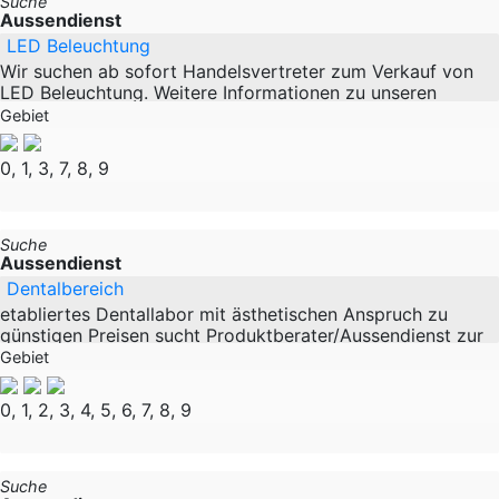
Suche
Aussendienst
LED Beleuchtung
Wir suchen ab sofort Handelsvertreter zum Verkauf von
LED Beleuchtung. Weitere Informationen zu unseren
Produkten übersenden wir Ihnen gerne per nach Ihrer
Gebiet
Kontaktaufnahme, auf die wir uns sehr
0, 1, 3, 7, 8, 9
Suche
Aussendienst
Dentalbereich
etabliertes Dentallabor mit ästhetischen Anspruch zu
günstigen Preisen sucht Produktberater/Aussendienst zur
Akquise neuer Zahnarztpraxen. Unsere Produkte sind
Gebiet
ästhetisch sehr hochwertig und wir
0, 1, 2, 3, 4, 5, 6, 7, 8, 9
Suche