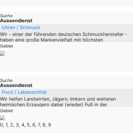
Suche
Aussendienst
Uhren / Schmuck
Wir - einer der führenden deutschen Schmuckhersteller -
haben eine große Markenvielfalt mit höchsten
Qualitätsstandards und starken Designs. Für unsere
Gebiet
Marken suchen wir zum nächstmöglichen
Suche
Aussendienst
Food / Lebensmittel
Wir helfen Landwirten, Jägern, Imkern und weiteren
heimischen Erzeugern dabei (wieder) Fuß in der
Regionalen, aber auch Nationalen Direktvermarktung zu
Gebiet
fassen. Dazu erhalten sie von uns alle
0, 1, 2, 3, 4, 5, 6, 7, 8, 9