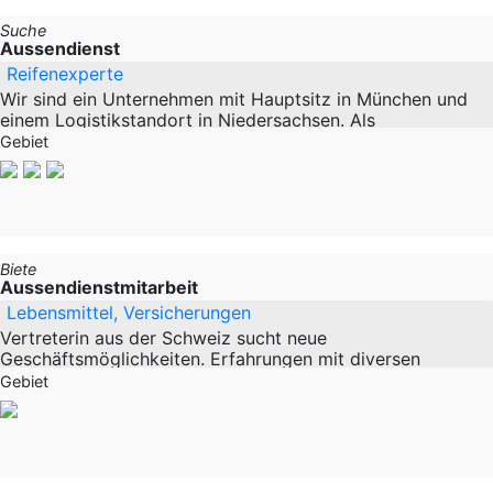
Suche
Aussendienst
Reifenexperte
Wir sind ein Unternehmen mit Hauptsitz in München und
einem Logistikstandort in Niedersachsen. Als
Handelsunternehmen für EM, AS und OTR Reifen und
Gebiet
Karkassen, sind wir in der Lage unseren Kunden eine
Biete
Aussendienstmitarbeit
Lebensmittel, Versicherungen
Vertreterin aus der Schweiz sucht neue
Geschäftsmöglichkeiten. Erfahrungen mit diversen
Produkten und Dienstleistungen. Versicherungen (
Gebiet
Krankenkassen ) Lebensmittel und Gesundheitsprodukte.
Bin