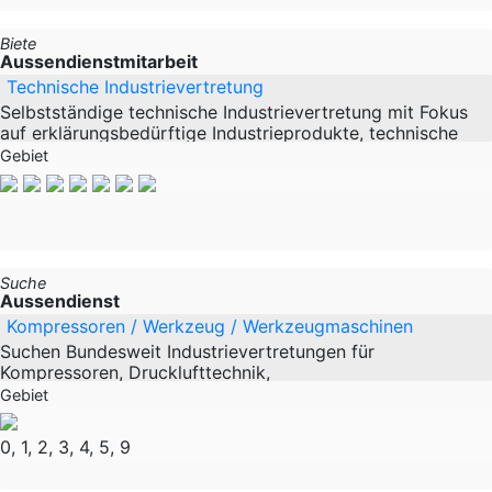
Biete
Aussendienstmitarbeit
Technische Industrievertretung
Selbstständige technische Industrievertretung mit Fokus
auf erklärungsbedürftige Industrieprodukte, technische
Komponenten und Fertigungslösungen.
Gebiet
Tätigkeitsschwerpunkte sind
Suche
Aussendienst
Kompressoren / Werkzeug / Werkzeugmaschinen
Suchen Bundesweit Industrievertretungen für
Kompressoren, Drucklufttechnik,
Werkzeug,Werkstattausstattung, Landtechnik. Sehr gute
Gebiet
Produkte mit guten
0, 1, 2, 3, 4, 5, 9