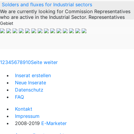
Solders and fluxes for Industrial sectors
We are currently looking for Commission Representatives
who are active in the Industrial Sector. Representatives
should have a good understanding of industries such as
Gebiet
Heat Exchanger, Stained Glass,
1
2
3
4
5
6
7
8
9
10
Seite weiter
Inserat erstellen
Neue Inserate
Datenschutz
FAQ
Kontakt
Impressum
2008-2019
E-Marketer