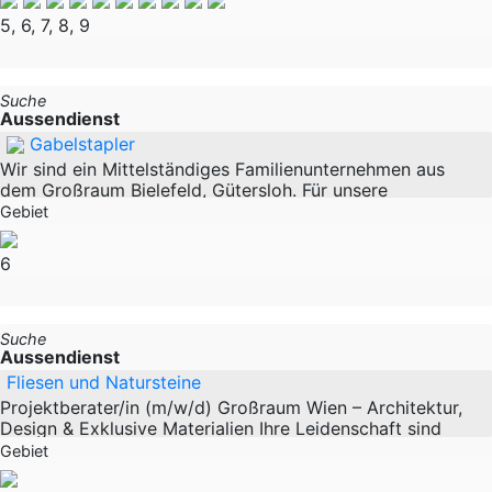
neuer Marktsegmente und Aufbau neuer
5, 6, 7, 8, 9
Suche
Aussendienst
Gabelstapler
Wir sind ein Mittelständiges Familienunternehmen aus
dem Großraum Bielefeld, Gütersloh. Für unsere
Niederlassung im Großraum Frankfurt suchen wir einen
Gebiet
Mitarbeiter für den Außendienst /
6
Suche
Aussendienst
Fliesen und Natursteine
Projektberater/in (m/w/d) Großraum Wien – Architektur,
Design & Exklusive Materialien Ihre Leidenschaft sind
Architektur, Design und edle Materialien? Dann haben wir
Gebiet
die passende Herausforderung