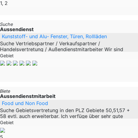
1, 2
Suche
Aussendienst
Kunststoff- und Alu- Fenster, Türen, Rollläden
Suche Vertriebspartner / Verkaufspartner /
Handelsvertretung / Außendienstmitarbeiter Wir sind
polnischer Hersteller von hochwertigen Produkten aus
Gebiet
Kunststoff und Aluminium (Fenster, Türen,
Biete
Aussendienstmitarbeit
Food und Non Food
Suche Gebietsvertretung in den PLZ Gebiete 50,51,57 +
58 evtl. auch erweiterbar. Ich verfüge über sehr gute
Kontakte im LEH auf der Groß-und Kleinfläche, daher
Gebiet
sollte eine Listung vorhanden
5