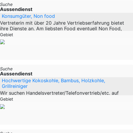
Suche
Aussendienst
Konsumgüter, Non food
Vertreterin mit über 20 Jahre Vertriebserfahrung bietet
ihre Dienste an. Am liebsten Food eventuell Non Food,
aber auch sonstige Dienstleistungen erwünscht. Freue
Gebiet
mich auf Ihre Angebote.
Suche
Aussendienst
Hochwertige Kokoskohle, Bambus, Holzkohle,
Grillreiniger
Wir suchen Handelsvertreter/Telefonvertrieb/etc. auf
freiberuflicher, bzw. Anstellungsbasis im ganzen
Gebiet
Bundesgebiet für den Handel und die Gastronomie.
Insbesondere der Grillgastronomie. Zu bieten