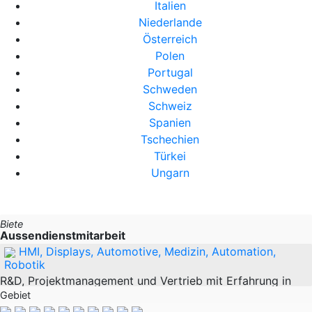
Italien
Niederlande
Österreich
Polen
Portugal
Schweden
Schweiz
Spanien
Tschechien
Türkei
Ungarn
Biete
Aussendienstmitarbeit
HMI, Displays, Automotive, Medizin, Automation,
Robotik
R&D, Projektmanagement und Vertrieb mit Erfahrung in
verschiedenen Branchen. Dieses Wissen und Synergie
Gebiet
würde ich nun gerne als Bindeglied für die Erschließung