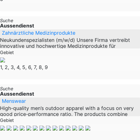
Suche
Aussendienst
Zahnärztliche Medizinprodukte
Neukundenspezialisten (m/w/d) Unsere Firma vertreibt
innovative und hochwertige Medizinprodukte für
Zahnarztpraxen. Unsere Produkte sind exzellente
Gebiet
Alternativen mit einem starken
1, 2, 3, 4, 5, 6, 7, 8, 9
Suche
Aussendienst
Menswear
High-quality men’s outdoor apparel with a focus on very
good price-performance ratio. The products combine
durable materials, wearing comfort and a clean, timeless
Gebiet
design suitable for outdoor