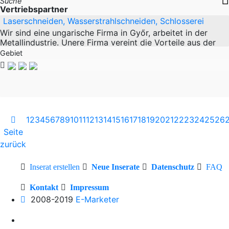
Suche
Vertriebspartner
Laserschneiden, Wasserstrahlschneiden, Schlosserei
Wir sind eine ungarische Firma in Győr, arbeitet in der
Metallindustrie. Unere Firma vereint die Vorteile aus der
Metall verarbeitenden Tätigkeit eines
Gebiet
1
2
3
4
5
6
7
8
9
10
11
12
13
14
15
16
17
18
19
20
21
22
23
24
25
26
Seite
zurück
Inserat erstellen
Neue Inserate
Datenschutz
FAQ
Kontakt
Impressum
2008-2019
E-Marketer