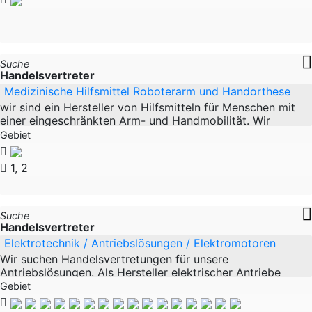
Suche
Handelsvertreter
Medizinische Hilfsmittel Roboterarm und Handorthese
wir sind ein Hersteller von Hilfsmitteln für Menschen mit
einer eingeschränkten Arm- und Handmobilität. Wir
suchen für unsere innovativen, einzigartigen
Gebiet
1, 2
Suche
Handelsvertreter
Elektrotechnik / Antriebslösungen / Elektromotoren
Wir suchen Handelsvertretungen für unsere
Antriebslösungen. Als Hersteller elektrischer Antriebe
haben wir uns auf die Entwicklung kundenspezifischer
Gebiet