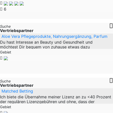
6
Suche
Vertriebspartner
Aloe Vera Pflegeprodukte, Nahrungsergänzung, Parfum
Du hast Interesse an Beauty und Gesundheit und
möchtest Dir bequem von zuhause etwas dazu
verdienen? Flexibel & Selbstständig gestaltest Du deine
Gebiet
Arbeitszeit.
Suche
Vertriebspartner
Matched Betting
Ich biete die Übernahme meiner Lizenz an zu <40 Prozent
der regulären Lizenzgebühren und ohne, dass der
Übernehmer sich zunächst beim Lizenzgeber bewerben
Gebiet