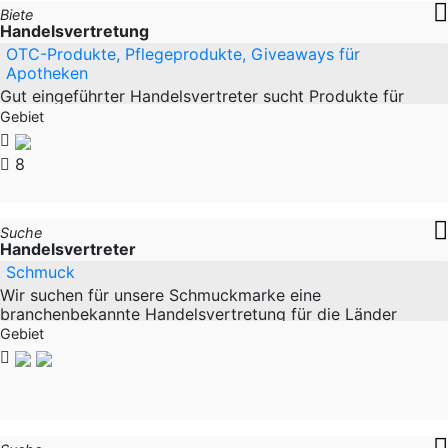
Biete
Handelsvertretung
OTC-Produkte, Pflegeprodukte, Giveaways für
Apotheken
Gut eingeführter Handelsvertreter sucht Produkte für
Apotheken, um seine Angebotspalette zu bereichern.
Gebiet
Ätherische Öle / bevorzugt
8
Suche
Handelsvertreter
Schmuck
Wir suchen für unsere Schmuckmarke eine
branchenbekannte Handelsvertretung für die Länder
Deutschland und Österreich. Sie kennen die Branche, sind
Gebiet
in der