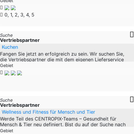
Hersteller von bauaufsichtlich zugelassenen
Gebiet
0, 1, 2, 3, 4, 5
Suche
Vertriebspartner
Kuchen
Fangen Sie jetzt an erfolgreich zu sein. Wir suchen Sie,
die Vertriebspartner die mit dem eigenen Lieferservice
durch starten wollen. Alles was benötigt
Gebiet
Suche
Vertriebspartner
Wellness und Fitness für Mensch und Tier
Werde Teil des CENTROPIX-Teams – Gesundheit für
Mensch & Tier neu definiert. Bist du auf der Suche nach
einer sinnstiftenden Tätigkeit, bei der du nicht nur
Gebiet