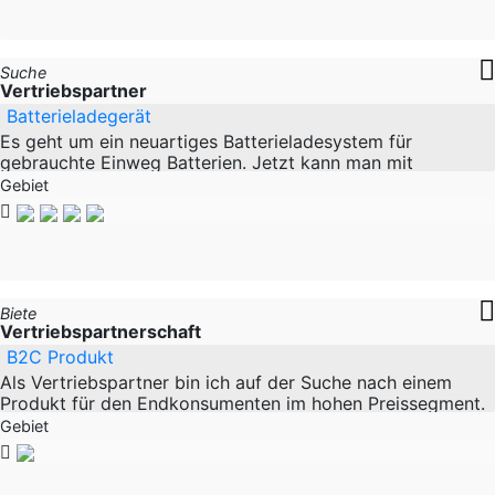
Suche
Vertriebspartner
Batterieladegerät
Es geht um ein neuartiges Batterieladesystem für
gebrauchte Einweg Batterien. Jetzt kann man mit
gebrauchten Batterien sogar gebrauchte Batterien
Gebiet
Biete
Vertriebspartnerschaft
B2C Produkt
Als Vertriebspartner bin ich auf der Suche nach einem
Produkt für den Endkonsumenten im hohen Preissegment.
Das Produkt sollte einen Mehrwert bringen und
Gebiet