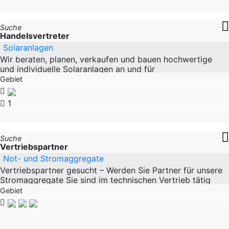
Suche
Handelsvertreter
Solaranlagen
Wir beraten, planen, verkaufen und bauen hochwertige
und individuelle Solaranlagen an und für
Immobilieneigentümer und kleine bis mittlere
Gebiet
Gewerbebetriebe.
1
Suche
Vertriebspartner
Not- und Stromaggregate
Vertriebspartner gesucht – Werden Sie Partner für unsere
Stromaggregate Sie sind im technischen Vertrieb tätig
oder verfügen über ein bestehendes
Gebiet