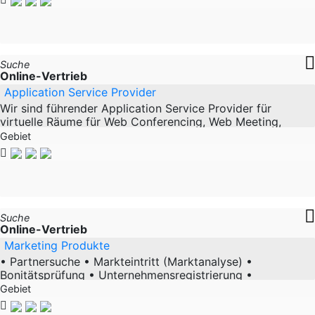
Suche
Online-Vertrieb
Application Service Provider
Wir sind führender Application Service Provider für
virtuelle Räume für Web Conferencing, Web Meeting,
Virtual Classrooms und Remote Support und verfügen
Gebiet
über
Suche
Online-Vertrieb
Marketing Produkte
• Partnersuche • Markteintritt (Marktanalyse) •
Bonitätsprüfung • Unternehmensregistrierung •
Buchhaltung • Unternehmenskauf/-verkauf • Virtuelles
Gebiet