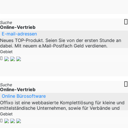
Suche
Online-Vertrieb
E-mail-adressen
Neues TOP-Produkt. Seien Sie von der ersten Stunde an
dabei. Mit neuem e.Mail-Postfach Geld verdienen.
Verkaufen Sie e-Mail-Adressen und verdienen in
Gebiet
Suche
Online-Vertrieb
Online Bürosoftware
Offixo ist eine webbasierte Komplettlösung für kleine und
mittelständische Unternehmen, sowie für Verbände und
Vereine. Die Anwendung bietet Ihnen neben einem
Gebiet