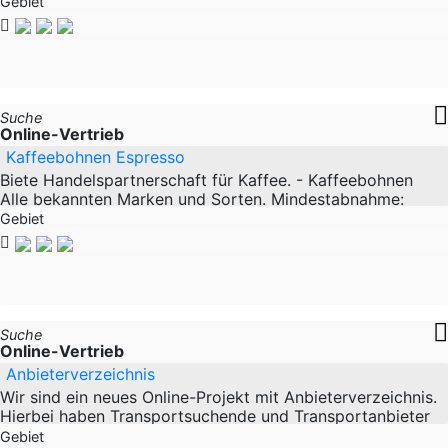
Versicherungsagenturen und vielem mehr die Möglichkeit,
Gebiet
mehr
Suche
Online-Vertrieb
Kaffeebohnen Espresso
Biete Handelspartnerschaft für Kaffee. - Kaffeebohnen
Alle bekannten Marken und Sorten. Mindestabnahme:
24kg Eine Produkt- & Preisübersicht können wir per
Gebiet
Suche
Online-Vertrieb
Anbieterverzeichnis
Wir sind ein neues Online-Projekt mit Anbieterverzeichnis.
Hierbei haben Transportsuchende und Transportanbieter
die Möglichkeit zueinander zu finden. Wir
Gebiet