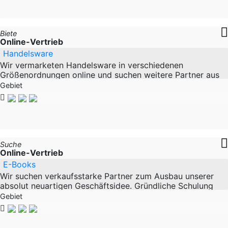
Biete
Online-Vertrieb
Handelsware
Wir vermarketen Handelsware in verschiedenen
Größenordnungen online und suchen weitere Partner aus
dem Handel, deren Waren wir absetzen
Gebiet
Suche
Online-Vertrieb
E-Books
Wir suchen verkaufsstarke Partner zum Ausbau unserer
absolut neuartigen Geschäftsidee. Gründliche Schulung
und hervorragende Arbeitsunterlagen dürfen Sie
Gebiet