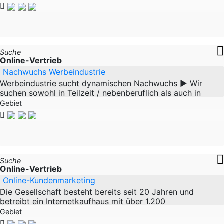
Suche
Online-Vertrieb
Nachwuchs Werbeindustrie
Werbeindustrie sucht dynamischen Nachwuchs ► Wir
suchen sowohl in Teilzeit / nebenberuflich als auch in
Vollzeit / hautberuflich • Teilzeitkräfte für
Gebiet
Suche
Online-Vertrieb
Online-Kundenmarketing
Die Gesellschaft besteht bereits seit 20 Jahren und
betreibt ein Internetkaufhaus mit über 1.200
Partnerfirmen,Versand-und Waren-
Gebiet
häuser,Dienstleistungs-und