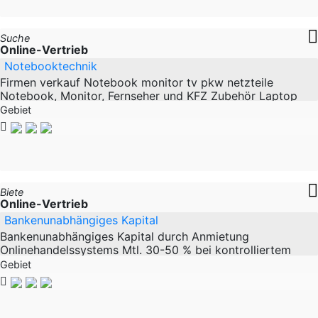
Suche
Online-Vertrieb
Notebooktechnik
Firmen verkauf Notebook monitor tv pkw netzteile
Notebook, Monitor, Fernseher und KFZ Zubehör Laptop
Adapter Internetverkauf Versandhandel Auktionen Neu
Gebiet
Biete
Online-Vertrieb
Bankenunabhängiges Kapital
Bankenunabhängiges Kapital durch Anmietung
Onlinehandelssystems Mtl. 30-50 % bei kontrolliertem
Risiko. Kapital/Konto lautet auf Namen des Investors und
Gebiet
kann