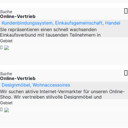
Suche
Online-Vertrieb
Kundenbindungssystem, Einkaufsgemeinschaft, Handel
Sie repräsentieren einen schnell wachsenden
Einkaufsverbund mit tausenden Teilnehmern in
Deutschland. Das Konzept basiert darauf, den
Gebiet
Verbraucher an seinen
Suche
Online-Vertrieb
Designmöbel, Wohnaccessoires
Wir suchen aktive Internet-Vermarkter für unseren Online-
Shop. Wir vertreiben stilvolle Designmöbel und
einzigartige Wohnaccessoires. Helfen Sie uns mit,
Gebiet