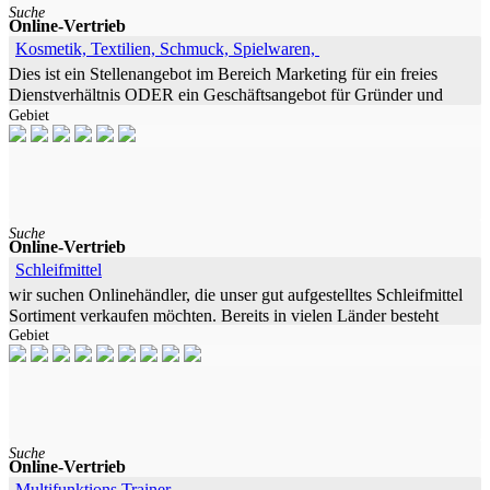
Suche
Online-Vertrieb
Kosmetik, Textilien, Schmuck, Spielwaren,
Dies ist ein Stellenangebot im Bereich Marketing für ein freies
Dienstverhältnis ODER ein Geschäftsangebot für Gründer und
Gebiet
Unternehmer in ganz Deutschland und Österreich. Ihre Aufgabe ist
die
Suche
Online-Vertrieb
Schleifmittel
wir suchen Onlinehändler, die unser gut aufgestelltes Schleifmittel
Sortiment verkaufen möchten. Bereits in vielen Länder besteht
Gebiet
schon ein Produktkatalog, einfach im bestehenden Katalog
aufrufen
Suche
Online-Vertrieb
Multifunktions Trainer