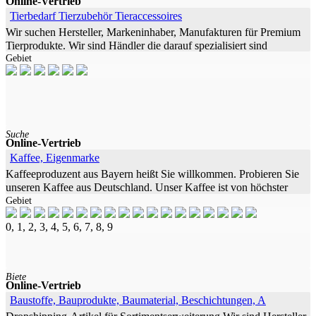
Online-Vertrieb
Tierbedarf Tierzubehör Tieraccessoires
Wir suchen Hersteller, Markeninhaber, Manufakturen für Premium
Tierprodukte. Wir sind Händler die darauf spezialisiert sind
Gebiet
Produkte auf allen Online Marktplätzen national und international,
Suche
Online-Vertrieb
Kaffee, Eigenmarke
Kaffeeproduzent aus Bayern heißt Sie willkommen. Probieren Sie
unseren Kaffee aus Deutschland. Unser Kaffee ist von höchster
Gebiet
Qualität und Reinheit des Geschmacks dank der Verwendung
0, 1, 2, 3, 4, 5, 6, 7, 8, 9
Biete
Online-Vertrieb
Baustoffe, Bauprodukte, Baumaterial, Beschichtungen, A