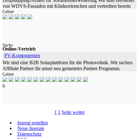
Dropshipping-Artikel für Sortimentserweiterung Wir sind Hersteller
von WDVS-Fassaden mit Klinkerriemchen und vertreiben bereits
Gebiet
erfolgreich WDVS-Zubehör über unseren Onlineshop. Zur
Erweiterung
Suche
Online-Vertrieb
PV-Komponenten
Wir sind eine B2B Solarplattform für die Photovoltaik. Wir suchen
Affiliate Partner für unser neu gestartetes Partner Programm.
Gebiet
Voraussetzung ist eine gültige Steueridentifikationsnummer, egal ob
als
6
1
2
Seite weiter
Inserat erstellen
Neue Inserate
Datenschutz