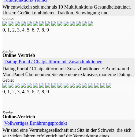
Wir entwickeln seit mehr als 10 Multifunktions Gesundheitstrainer.
Unsere Geräte kombinieren Traktion, Schwingung und
Gebiet
Infrarotwärme. Die Synergie der 3 Wirkmechanismen lässt Erfolge
erzielen, wie man
0, 1, 2, 3, 4, 5, 6, 7, 8, 9
Suche
Online-Vertrieb
Dating Portal / Chatplattform mit Zusatzfunktionen
Dating Portal / Chatplattform mit Zusatzfunktionen + Admin- und
Mod-Panel Übernehmen Sie eine neue exklusive, moderne Dating-
Gebiet
Webseite / Chatplattform mit Zusatzfunktionen und funktionalem
Admin-
0, 1, 2, 3, 4, 5, 6, 7, 8, 9
Suche
Online-Vertrieb
Vollwertiges Ernährungsprodukt
Wir sind eine Vertriebsgesellschaft mit Sitz in der Schweiz, die sich
seit vielen Jahren erfolgreich auf die Vermarktung eines