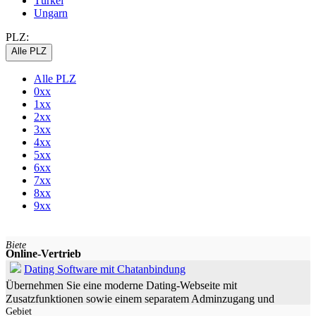
Türkei
Ungarn
PLZ:
Alle PLZ
Alle PLZ
0xx
1xx
2xx
3xx
4xx
5xx
6xx
7xx
8xx
9xx
Biete
Online-Vertrieb
Dating Software mit Chatanbindung
Übernehmen Sie eine moderne Dating-Webseite mit
Zusatzfunktionen sowie einem separatem Adminzugang und
Gebiet
Moderationspanel Die Software wurde fertig programmiert war