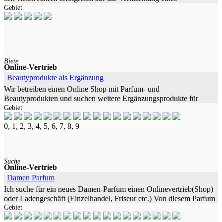
Gebiet
Ernährungsproduktes, Zielgruppe: - nachhaltiges
Gewichtsmanagement -
Biete
Online-Vertrieb
Beautyprodukte als Ergänzung
Wir betreiben einen Online Shop mit Parfum- und
Beautyprodukten und suchen weitere Ergänzungsprodukte für
Gebiet
unsere Kunden, die sich mit Parfum perfekt ergänzen lassen, wie
z.B. Duftkerzen, Badezusätze,
0, 1, 2, 3, 4, 5, 6, 7, 8, 9
Suche
Online-Vertrieb
Damen Parfum
Ich suche für ein neues Damen-Parfum einen Onlinevertrieb(Shop)
oder Ladengeschäft (Einzelhandel, Friseur etc.) Von diesem Parfum
Gebiet
gibt es nur eine Version, Qualitätsstufe ist reines Parfum. Diesen