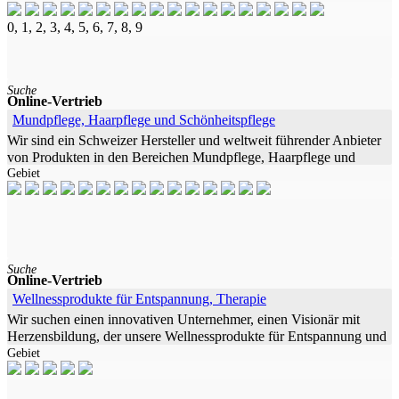
aber noch nicht im
0, 1, 2, 3, 4, 5, 6, 7, 8, 9
Suche
Online-Vertrieb
Mundpflege, Haarpflege und Schönheitspflege
Wir sind ein Schweizer Hersteller und weltweit führender Anbieter
von Produkten in den Bereichen Mundpflege, Haarpflege und
Gebiet
Schönheitspflege. Die Qualität unserer Produkte genießt höchste
Priorität
Suche
Online-Vertrieb
Wellnessprodukte für Entspannung, Therapie
Wir suchen einen innovativen Unternehmer, einen Visionär mit
Herzensbildung, der unsere Wellnessprodukte für Entspannung und
Gebiet
Wohlbefinden vermarktet. Wir haben eine große Zielgruppe, daher
sind