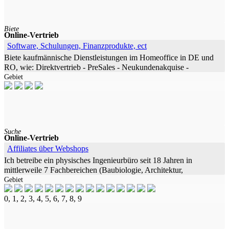
Biete
Online-Vertrieb
Software, Schulungen, Finanzprodukte, ect
Biete kaufmännische Dienstleistungen im Homeoffice in DE und
RO, wie: Direktvertrieb - PreSales - Neukundenakquise -
Gebiet
Vertriebsaufbau - Terminierung, sowie Messevorbereitungen und
Messekontakte
Suche
Online-Vertrieb
Affiliates über Webshops
Ich betreibe ein physisches Ingenieurbüro seit 18 Jahren in
mittlerweile 7 Fachbereichen (Baubiologie, Architektur,
Gebiet
Bausachverstand, Gesundheit, Umwelt, SiGeKo, Energie) in
Deutschland/NRW - Fokus
0, 1, 2, 3, 4, 5, 6, 7, 8, 9