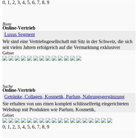
0, 1, 2, 3, 4, 5, 6, 7, 8, 9
Biete
Online-Vertrieb
Luxus Segment
Wir sind eine Vertriebsgesellschaft mit Sitz in der Schweiz, die sich
seit vielen Jahren erfolgreich auf die Vermarktung exklusiver
Gebiet
Produkte spezialisiert hat. Des Weiteren verfügen wir über solide
Suche
Online-Vertrieb
Getränke, Collagen, Kosmetik, Parfum, Nahrungsgergänzung
Sie erhalten von uns einen komplett schlüsselfertig eingerichteten
Webshop mit Produkten wie Parfum, Kosmetik,
Gebiet
Nahrungsergänzung, Getränken, Collagen, Abnehmprodukte u.a.
Produkten (Made in Germany).
0, 1, 2, 3, 4, 5, 6, 7, 8, 9