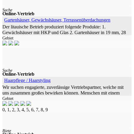
Suche
Online-Vertrieb
Gartenhäuser, Gewächshäuser, Terrassenüberdachungen
Der litauische Betrieb produziert folgende Produkte: 1.
Gewächshäuser mit HKP und Glas 2. Gartenhäuser in 19 mm, 28
Gebiet
mm, 34 mm, 44 mm. 3.Carports 4.Vordächer
5.Terrassenüberdachungen Wir suchen
Suche
Online-Vertrieb
Haarpflege / Haarstyling
Wir suchen engagierte, zuverlässige Vertriebspartner, welche mit
uns zusammen großes bewirken können. Menschen mit einem
Gebiet
Faible für Kommunikation, Haarkosmetik bieten sich
hervorragende
0, 1, 2, 3, 4, 5, 6, 7, 8, 9
Biete