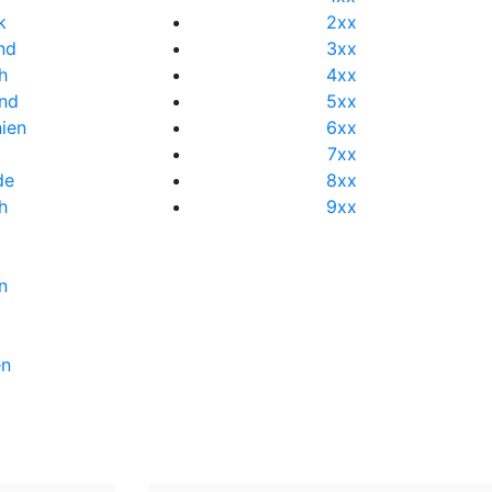
k
2xx
nd
3xx
h
4xx
and
5xx
nien
6xx
7xx
de
8xx
h
9xx
l
n
en