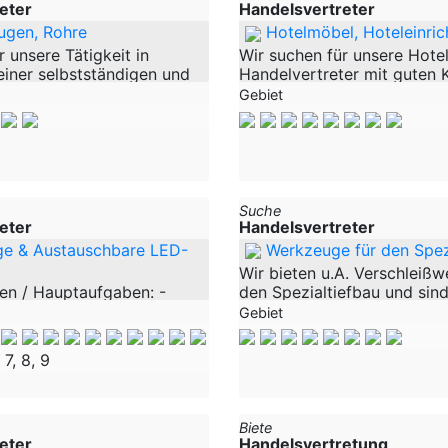
eter
Handelsvertreter
ugen, Rohre
Hotelmöbel, Hoteleinri
 unsere Tätigkeit in
Wir suchen für unsere Hote
iner selbstständigen und
Handelvertreter mit guten 
Figur, die als
Hotels und Restaurants wir 
Gebiet
er/in, der in der
Hotel und Restauranteinric
des Kundenportfolios
Unser Lieferprogram deckt
Suche
eter
Handelsvertreter
ge & Austauschbare LED-
Werkzeuge für den Spez
Wir bieten u.A. Verschleiß
en / Hauptaufgaben: -
den Spezialtiefbau und sind
on unseres Unternehmens
Suchen nach neuen Vertrie
Gebiet
d im Markt. - Sie
Hauptsächlich Wechselstoll
 betreuen unsere und Ihre
Rundschaftmeißel. Auch we
, 7, 8, 9
rkaufen unser stetig
klein ist sind
Biete
eter
Handelsvertretung