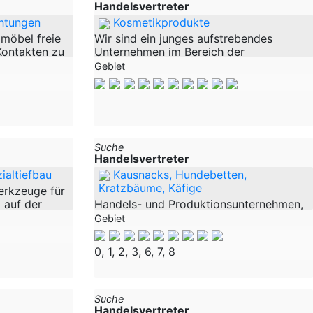
Handelsvertreter
chtungen
Kosmetikprodukte
lmöbel freie
Wir sind ein junges aufstrebendes
Kontakten zu
Unternehmen im Bereich der
fertigen
Naturkosmetik. Wir produzieren und
Gebiet
htungen
vertreiben Haut und Haarpflegemittel,
 Hotel und
sowie Zubehör für den Klettersport.
Unsere Produkte
Suche
Handelsvertreter
ialtiefbau
Kausnacks, Hundebetten,
Kratzbäume, Käfige
werkzeuge für
 auf der
Handels- und Produktionsunternehmen,
bswegen.
das erfolgreich Marken aus den
Gebiet
en und
Bereichen der Heimtierbranche
nn der Markt
entwickelt und vertreibt. Seit über 29
0, 1, 2, 3, 6, 7, 8
Jahren setzen wir Maßstäbe in der
Qualität. Was 1996 mit der
Suche
Handelsvertreter