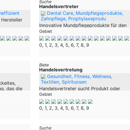
Suche
Handelsvertreter
effizient
Dental Care, Mundpflegeprodukte,
Zahnpflege, Prophylaxeprodu
 Hersteller
Innovative Mundpflegeprodukte für den
. Wir
professionellen Einsatz in
Gebiet
Zahnarztpraxen, Kieferorthopädie,
ksame
Dentalhygiene und Apotheken. Gesucht
0, 1, 2, 3, 4, 5, 6, 7, 8, 9
ren sehr
werden selbstständige Handelsvertreter
mit bestehenden
Biete
Handelsvertretung
Gesundheit, Fitness, Wellness,
Textilien, Spirituosen
ckeltes,
g, das die
Handelsvertreter sucht Produkt oder
olutioniert –
Dienstleistung zur Vermarktung. Ich bin
Gebiet
snah. Das
selbständiger Handelsvertreter,seit 1994
any -
im Vertrieb,Handel tätig und suche nach
0, 1, 2, 3, 4, 5, 6, 7, 8, 9
einer neuen,lukrativen
Suche