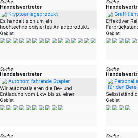
Suche
Suche
Handelsvertreter
Handelsvertr
Kryptoanlageprodukt
Graffitien
Es handelt sich um ein
Effektiver Rei
hochtechnologisiertes Anlageprodukt,
Farbrückstän
welches auf USD-gekoppelten
Oberflächen D
Gebiet
Gebiet
Stabilwährungen basiert und Kunden auf
hervorragend
sicherem Weg 17% APR ermöglicht.
Graffiti und 
Über eine Webplatform können sich
Kunststoff-, G
Suche
Suche
Handelsvertreter
Handelsvertr
Autonom fahrende Stapler
Personali
für den Bere
Wir automatisieren die Be- und
Entladung vom Lkw bis zu einer
Selbstständig
Transportlasten von bis zu 10 t ab dem
– Bereich Zoo
Gebiet
Gebiet
Stellplatz mit unserm autonom
Status: Selbs
fahrenden Staplern. Dabei gehört die
Handelsvertre
seitliche und rückseitige LKW
Provision au
Bereich: Nach
Suche
Suche