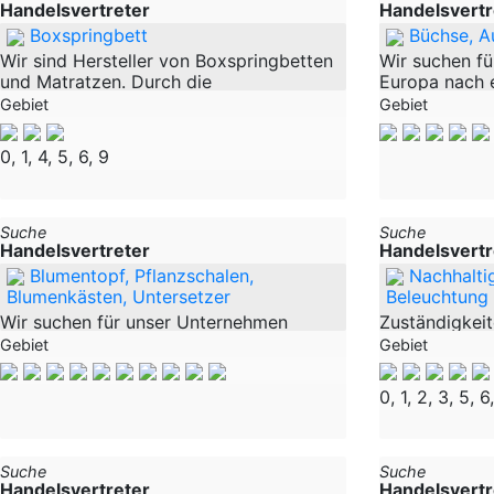
Handelsvertreter
Handelsvertr
Boxspringbett
Büchse, A
Wir sind Hersteller von Boxspringbetten
Wir suchen für
und Matratzen. Durch die
Europa nach e
hundertprozentige Herstellung sind wir
qualifizierten 
Gebiet
Gebiet
in der Lage deutschlandweit
Handelsvertret
Bettenfachhändler sowie Möbelhäuser
Erweiterung 
0, 1, 4, 5, 6, 9
innerhalb von ca. 2 Wochen mit
arbeiten
Suche
Suche
Handelsvertreter
Handelsvertr
Blumentopf, Pflanzschalen,
Nachhalti
Blumenkästen, Untersetzer
Beleuchtung
Wir suchen für unser Unternehmen
Zuständigkeit
selbständige Handelsvertreter für den
Repräsentati
Gebiet
Gebiet
Deutschlandweit Vertrieb unserer
bei Kunden un
Erzeugnisse. Wir sind ein Großhersteller
besuchen und
0, 1, 2, 3, 5, 6
im Gartenbereich, spezialisiert auf die
Kunden und ve
Herstellung
wachsendes
Suche
Suche
Handelsvertreter
Handelsvertr