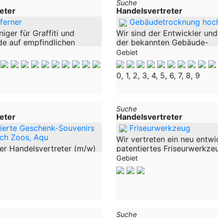
Suche
eter
Handelsvertreter
tferner
Gebäudetrocknung hoch
niger für Graffiti und
Wir sind der Entwickler und
de auf empfindlichen
der bekannten Gebäude-
ieser Reiniger eignet sich
Trockenlegungstechnologie
Gebiet
 zur Entfernung von
produzieren diese wohl
Farbschmierereien auf
fortschrittlichste, hochwir
0, 1, 2, 3, 4, 5, 6, 7, 8, 9
las-
Technologie seit vielen Jah
erfolgreich in
Suche
eter
Handelsvertreter
sierte Geschenk-Souvenirs
Friseurwerkzeug
ich Zoos, Aqu
Wir vertreten ein neu entwi
er Handelsvertreter (m/w)
patentiertes Friseurwerkzeu
s, Tierparks & Aquarien
tägliche Arbeit im Salon rev
Gebiet
tständiger
einfach, effizient und praxi
ter (m/w) Vergütung:
Besondere: - Made in Germ
f eingegangene Rechnungen
Eindeutiges
Suche