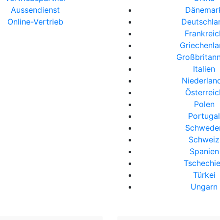
Aussendienst
Dänemar
Online-Vertrieb
Deutschla
Frankreic
Griechenl
Großbritan
Italien
Niederlan
Österreic
Polen
Portuga
Schwede
Schweiz
Spanien
Tschechi
Türkei
Ungarn