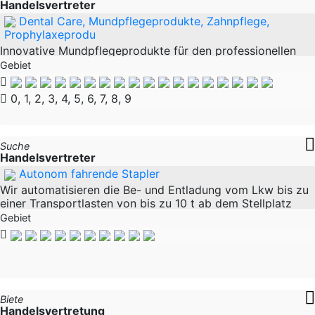
Handelsvertreter
Dental Care, Mundpflegeprodukte, Zahnpflege,
Prophylaxeprodu
Innovative Mundpflegeprodukte für den professionellen
Einsatz in Zahnarztpraxen, Kieferorthopädie,
Gebiet
Dentalhygiene und Apotheken. Gesucht werden
selbstständige Handelsvertreter mit bestehenden
0, 1, 2, 3, 4, 5, 6, 7, 8, 9
Suche
Handelsvertreter
Autonom fahrende Stapler
Wir automatisieren die Be- und Entladung vom Lkw bis zu
einer Transportlasten von bis zu 10 t ab dem Stellplatz
mit unserm autonom fahrenden Staplern. Dabei gehört die
Gebiet
seitliche und rückseitige LKW
Biete
Handelsvertretung