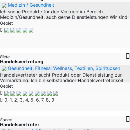
Medizin / Gesundheit
Ich suche Produkte für den Vertrieb im Bereich
Medizin/Gesundheit, auch gerne Dienstleistungen Wir sind
spezialisiert auf Einführungen in Krankenkassen,sowie
Gebiet
deren Vertrieb in den oben genannten
Biete
Handelsvertretung
Gesundheit, Fitness, Wellness, Textilien, Spirituosen
Handelsvertreter sucht Produkt oder Dienstleistung zur
Vermarktung. Ich bin selbständiger Handelsvertreter,seit
1994 im Vertrieb,Handel tätig und suche nach einer
Gebiet
neuen,lukrativen
0, 1, 2, 3, 4, 5, 6, 7, 8, 9
Suche
Handelsvertreter