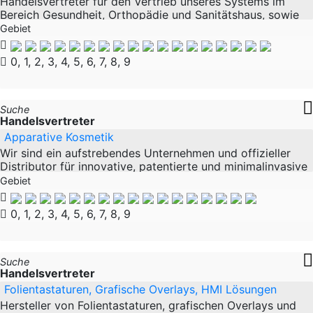
Handelsvertreter für den Vertrieb unseres Systems im
Bereich Gesundheit, Orthopädie und Sanitätshaus, sowie
BGM Unser Produkt ist ein innovatives System zur
Gebiet
Vermessung und Analyse von Kunden,
0, 1, 2, 3, 4, 5, 6, 7, 8, 9
Suche
Handelsvertreter
Apparative Kosmetik
Wir sind ein aufstrebendes Unternehmen und offizieller
Distributor für innovative, patentierte und minimalinvasive
apparative Kosmetikgeräte in Europa. Unsere Technologie
Gebiet
ermöglicht professionelle,
0, 1, 2, 3, 4, 5, 6, 7, 8, 9
Suche
Handelsvertreter
Folientastaturen, Grafische Overlays, HMI Lösungen
Hersteller von Folientastaturen, grafischen Overlays und