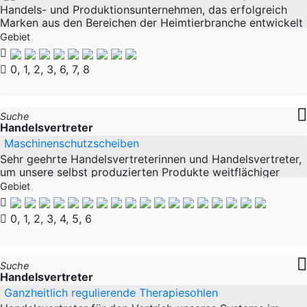
Handels- und Produktionsunternehmen, das erfolgreich
Marken aus den Bereichen der Heimtierbranche entwickelt
und vertreibt. Seit über 29 Jahren setzen wir Maßstäbe in
Gebiet
der Qualität. Was 1996 mit der
0, 1, 2, 3, 6, 7, 8
Suche
Handelsvertreter
Maschinenschutzscheiben
Sehr geehrte Handelsvertreterinnen und Handelsvertreter,
um unsere selbst produzierten Produkte weitflächiger
vertreiben zu können, sind wir auf der Suche nach
Gebiet
Handelsvertreter*innen die
0, 1, 2, 3, 4, 5, 6
Suche
Handelsvertreter
Ganzheitlich regulierende Therapiesohlen