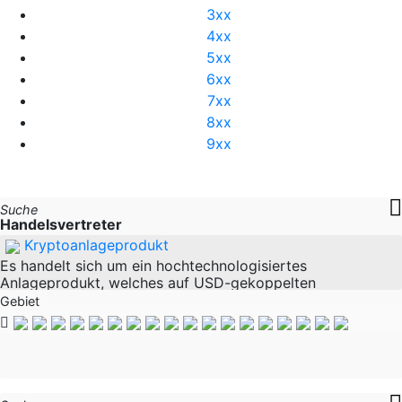
3xx
4xx
5xx
6xx
7xx
8xx
9xx
Suche
Handelsvertreter
Kryptoanlageprodukt
Es handelt sich um ein hochtechnologisiertes
Anlageprodukt, welches auf USD-gekoppelten
Stabilwährungen basiert und Kunden auf sicherem Weg
Gebiet
17% APR ermöglicht. Über eine Webplatform können sich