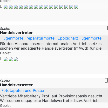
insbesondere im Outdoor- und Freizeitbereich. Für große
Gebiet
Unternehmen sehen wir enormes
Suche
Handelsvertreter
Fugenmörtel, reparaturmörtel, Epoxidharz Fugenmörtel
Für den Ausbau unseres internationalen Vertriebsnetzes
suchen wir engagierte Handelsvertreter (m/w/d) für die
Länder: ???????? Spanien ???????? Kroatien ????????
Gebiet
Slowakei ???????? Ungarn Ihre
Suche
Handelsvertreter
Fototapeten und Poster
Vertriebs Mitarbeiter / Profi auf Provisionsbasis gesucht
Wir suchen engagierte Handelsvertreter bzw. Vertrieb
Profis die eigenständig unsere Marken Foto Tapeten auf
Gebiet