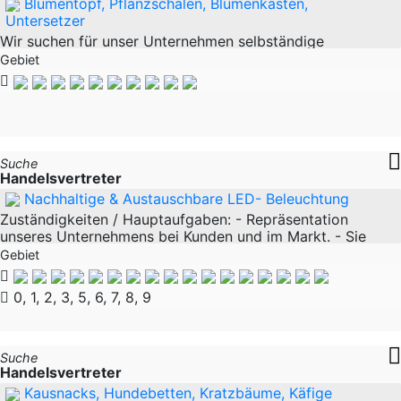
Blumentopf, Pflanzschalen, Blumenkästen,
Untersetzer
Wir suchen für unser Unternehmen selbständige
Handelsvertreter für den Deutschlandweit Vertrieb
Gebiet
unserer Erzeugnisse. Wir sind ein Großhersteller im
Gartenbereich, spezialisiert auf die Herstellung
Suche
Handelsvertreter
Nachhaltige & Austauschbare LED- Beleuchtung
Zuständigkeiten / Hauptaufgaben: - Repräsentation
unseres Unternehmens bei Kunden und im Markt. - Sie
besuchen und betreuen unsere und Ihre Kunden und
Gebiet
verkaufen unser stetig wachsendes
0, 1, 2, 3, 5, 6, 7, 8, 9
Suche
Handelsvertreter
Kausnacks, Hundebetten, Kratzbäume, Käfige