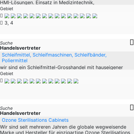
HMI-Lösungen. Einsatz in Medizintechnik,
Krankenhausbetten, Dentalgeräten, Industrieküchen und
Gebiet
Automatisierungssystemen. Produkte:
3, 4
Suche
Handelsvertreter
Schleifmittel, Schleifmaschinen, Schleifbänder,
Poliermittel
wir sind ein Schleifmittel-Grosshandel mit hauseigener
Konfektionierung für Schleifbänder und Vliesbänder.
Gebiet
Unsere große Stärke ist die Fertigung auf Kundenwunsch,
auch in geringen Mengen. Die hierfür
Suche
Handelsvertreter
Ozone Sterilisations Cabinets
Wir sind seit mehreren Jahren die globale wegweisende
Marke und Hersteller für einzigartige Ozone Sterilisations