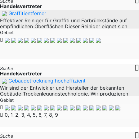
Suche
Handelsvertreter
Graffitientferner
Effektiver Reiniger für Graffiti und Farbrückstände auf
empfindlichen Oberflächen Dieser Reiniger eignet sich
hervorragend zur Entfernung von Graffiti und
Gebiet
Farbschmierereien auf Kunststoff-, Glas-
Suche
Handelsvertreter
Gebäudetrocknung hocheffizient
Wir sind der Entwickler und Hersteller der bekannten
Gebäude-Trockenlegungstechnologie. Wir produzieren
diese wohl fortschrittlichste, hochwirksame Technologie
Gebiet
seit vielen Jahren sehr erfolgreich in
0, 1, 2, 3, 4, 5, 6, 7, 8, 9
Suche