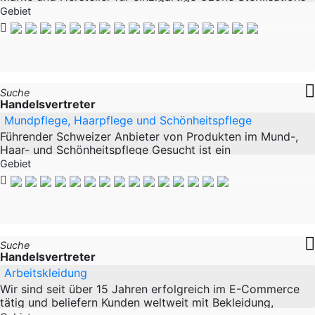
Cabinets. Leider hat Covid-19 einen weltweiten einfluss
Gebiet
auf viele Vertriebe als auch
Suche
Handelsvertreter
Mundpflege, Haarpflege und Schönheitspflege
Führender Schweizer Anbieter von Produkten im Mund-,
Haar- und Schönheitspflege Gesucht ist ein
Handelsvertreter oder ein Vertriebspartner in
Gebiet
Europa/Weltweit. Anforderungen: - Ausgeprägter
Suche
Handelsvertreter
Arbeitskleidung
Wir sind seit über 15 Jahren erfolgreich im E-Commerce
tätig und beliefern Kunden weltweit mit Bekleidung,