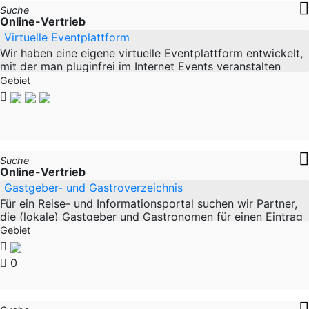
Suche
Online-Vertrieb
Virtuelle Eventplattform
Wir haben eine eigene virtuelle Eventplattform entwickelt,
mit der man pluginfrei im Internet Events veranstalten
kann, entweder als Ersatz für "reale" Messen
Gebiet
Suche
Online-Vertrieb
Gastgeber- und Gastroverzeichnis
Für ein Reise- und Informationsportal suchen wir Partner,
die (lokale) Gastgeber und Gastronomen für einen Eintrag
gewinnen können. Das Portal ist seit ca.
Gebiet
0