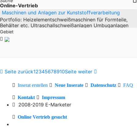
Suche
Online-Vertrieb
Maschinen und Anlagen zur Kunststoffverarbeitung
Portfolio: Heizelementschweißmaschinen für Formteile,
Behälter etc. Ultraschallschweißanlagen Umbuganlagen
Heißnietanlagen Dichtprüfanlagen Montage-und
Gebiet
Seite zurück
1
2
3
4
5
6
7
8
9
10
Seite weiter
Inserat erstellen
Neue Inserate
Datenschutz
FAQ
Kontakt
Impressum
2008-2019 E-Marketer
Online Vertrieb gesucht