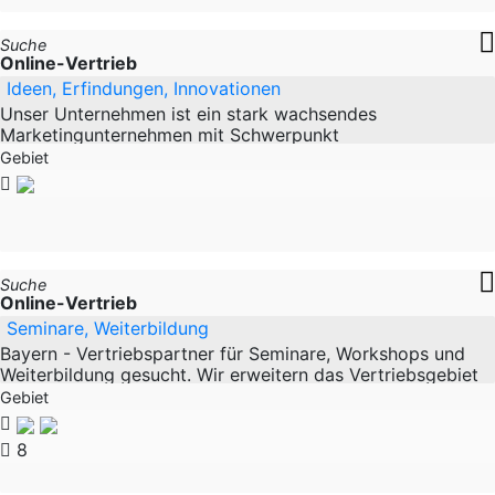
Suche
Online-Vertrieb
Ideen, Erfindungen, Innovationen
Unser Unternehmen ist ein stark wachsendes
Marketingunternehmen mit Schwerpunkt
Schutzrechtsmarketing. Das Beratungsunternehmen ist
Gebiet
auch Betreiber des
Suche
Online-Vertrieb
Seminare, Weiterbildung
Bayern - Vertriebspartner für Seminare, Workshops und
Weiterbildung gesucht. Wir erweitern das Vertriebsgebiet
für unser österreichisches Erfolgsprojekt
Gebiet
8