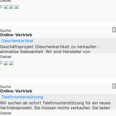
eingerichteter Online-Shop im Bereich LED-Beleuchtung,
Gebiet
in
Suche
Online-Vertrieb
Geschenkartikel
Geschäftsprojekt (Geschenkartikel) zu verkaufen -
einmalige Gelegenheit. Wir sind Hersteller von
Geschenkverpackungen mit Markenschutz und verkaufen
Gebiet
dieses
Suche
Online-Vertrieb
Telefonunterstützung
Wir suchen ab sofort Telefonunterstützung für ein neues
Vertriebsprojekt. Sie müssen nichts verkaufen. Sie laden
Heilpraktiker/innen zu einem kostenfreien
Gebiet