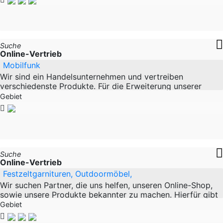
Suche
Online-Vertrieb
Mobilfunk
Wir sind ein Handelsunternehmen und vertreiben
verschiedenste Produkte. Für die Erweiterung unserer
Absatzmärkte suchen wir per sofort Vertriebspartner mit
Gebiet
Suche
Online-Vertrieb
Festzeltgarnituren, Outdoormöbel,
Wir suchen Partner, die uns helfen, unseren Online-Shop,
sowie unsere Produkte bekannter zu machen. Hierfür gibt
es verschiedene Möglichkeiten die wir gerne
Gebiet