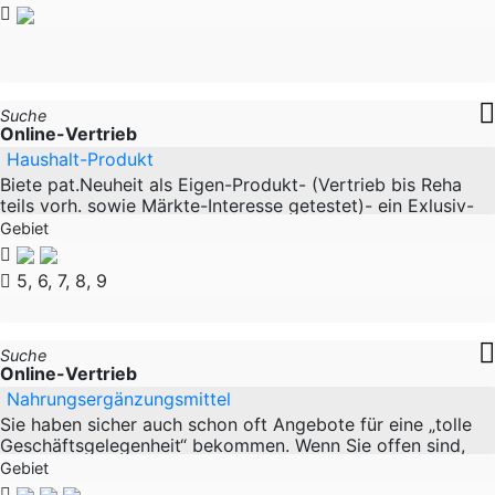
Suche
Online-Vertrieb
Haushalt-Produkt
Biete pat.Neuheit als Eigen-Produkt- (Vertrieb bis Reha
teils vorh. sowie Märkte-Interesse getestet)- ein Exlusiv-
oder Massen-Artikel-. --Verwendung: in Haus-
Gebiet
5, 6, 7, 8, 9
Suche
Online-Vertrieb
Nahrungsergänzungsmittel
Sie haben sicher auch schon oft Angebote für eine „tolle
Geschäftsgelegenheit“ bekommen. Wenn Sie offen sind,
sich etwas anzusehen, was sich definitiv
Gebiet