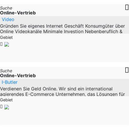
Suche
Online-Vertrieb
Video
Gründen Sie eigenes Internet Geschäft Konsumgüter über
Online Videokanäle Minimale Investion Nebenberuflich &
Hauptberuflich Start up aus Deutschland Wir
Gebiet
Suche
Online-Vertrieb
I-Butler
Verdienen Sie Geld Online. Wir sind ein international
agierendes E-Commerce Unternehmen, das Lösungen für
den immer schnelleren Online Shopping Markt
Gebiet