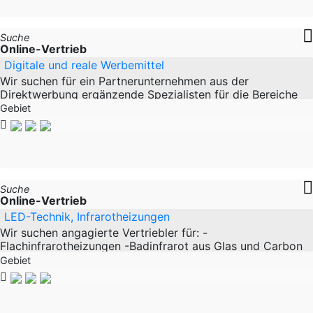
Suche
Online-Vertrieb
Digitale und reale Werbemittel
Wir suchen für ein Partnerunternehmen aus der
Direktwerbung ergänzende Spezialisten für die Bereiche
Social Media, Onlineshopbetreiber,
Gebiet
Werbemittelproduktion,
Suche
Online-Vertrieb
LED-Technik, Infrarotheizungen
Wir suchen angagierte Vertriebler für: -
Flachinfrarotheizungen -Badinfrarot aus Glas und Carbon
Material -LED Technik (Industrie und Straßennetz) Unsere
Gebiet