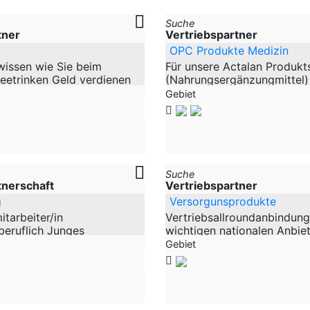
Suche
tner
Vertriebspartner
OPC Produkte Medizin
wissen wie Sie beim
Für unsere Actalan Produkt
eetrinken Geld verdienen
(Nahrungsergänzungmittel)
er bei einem
Vertriebspartner/Handelsve
Gebiet
such? Oder beim Friseur?
für Deutschland Nord, Deut
r .......
Deutschland
Suche
tnerschaft
Vertriebspartner
g
Versorgunsprodukte
tarbeiter/in
Vertriebsallroundanbindung 
eruflich Junges
wichtigen nationalen Anbiet
n der Schweiz, aber seit
Allroundvertriebsanbindung 
Gebiet
olgreich in diversen
den Verbraucher wichtigen 
 neue motivierte
Anbietern