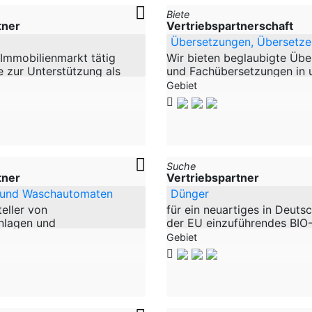
Biete
tner
Vertriebspartnerschaft
Übersetzungen, Übersetze
Immobilienmarkt tätig
Wir bieten beglaubigte Üb
e zur Unterstützung als
und Fachübersetzungen in 
achwertberater im Bereich
verschiedenen Sprachen. Fü
Gebiet
ereinsteiger werden
arbeiten ausschließlich qual
Fachübersetzer, die
Suche
tner
Vertriebspartner
 und Waschautomaten
Dünger
teller von
für ein neuartiges in Deuts
nlagen und
der EU einzuführendes BIO
ten. Anlagen zum
% organisch (Dünger für Pf
Gebiet
Fehllackierten Teilen ,
Fledermausdünger) suchen 
ergehängen, Fensterläden