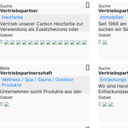
Suche
Suche
Vertriebspartner
Vertriebspar
Heizfarbe
Immobilien
Vertrieb unserer Carbon Heizfarbe zur
Seit 1968 am 
Verwendung als Zusatzheizung oder
suchen wir Si
Vollheizung. Die Heizfarbe wird als
Immobilien-S
Gebiet
Gebiet
Flächenheizung auf Wand, Decke oder
NRW. Auch Qu
Fußboden
gesucht und
Biete
Suche
Vertriebspartnerschaft
Vertriebspar
Wellness / Spa / Sauna / Outdoor
Entlackungs
Produkte
Wir sind Hers
Unternehmen sucht Produkte aus den
Entlackungsa
oben genannten Bereichen. Wir sind in
Waschautoma
Gebiet
Gebiet
den Bereichen Wellness - Spa - Outdoor
Entlacken von 
und Gartenprodukte stark vertreten.
Felgen, Lacki
Gerne
und