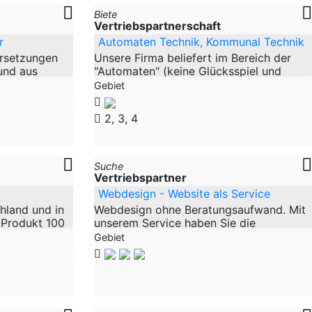
Biete
Vertriebspartnerschaft
r
Automaten Technik, Kommunal Technik
ersetzungen
Unsere Firma beliefert im Bereich der
und aus
"Automaten" (keine Glücksspiel und
r uns
Food Automaten) die Flughäfen in
Gebiet
ifizierte
Deutschland. In einem weiteren
technischen Bereich
2, 3, 4
Suche
Vertriebspartner
Webdesign - Website als Service
chland und in
Webdesign ohne Beratungsaufwand. Mit
-Produkt 100
unserem Service haben Sie die
lanzen,
Möglichkeit, sich unverbindlich als
Gebiet
wir einen
Vertriebspartner zu bewerben und mit
einem