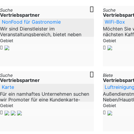
Suche
Suche
Vertriebspartner
Vertriebspar
NonFood für Gastronomie
WiFi-Box
Wir sind Dienstleister im
Möchten Sie 
Veranstaltungsbereich, bietet neben
nächsten Kaff
Veranstaltungstechnik und
können??? Od
Gebiet
Gebiet
Veranstaltungsplanung, auch weitere
Restaurantbe
Leistungen für diesen Bereich. Mehr
Oder, Oder, Ode
Suche
Biete
Vertriebspartner
Vertriebspar
Karte
Luftreinigun
Für ein namhaftes Unternehmen suchen
Außendienstmi
wir Promoter für eine Kundenkarte-
Neben/Hauptb
Rabattkarte. Mit dieser Kundenkarte
Unternehmen i
Gebiet
Gebiet
kann man bei bundesweiten Partnern
1988 sehr erf
und ca 900
Ländern sucht