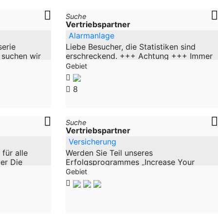
Suche
Vertriebspartner
Alarmanlage
serie
Liebe Besucher, die Statistiken sind
 suchen wir
erschreckend. +++ Achtung +++ Immer
rtretungen
mehr Einbrüche in Häuser und
Gebiet
schland Ost,
Wohnungen. Das Bedürfnis nach Schutz
in der
8
Suche
Vertriebspartner
Versicherung
für alle
Werden Sie Teil unseres
er Die
Erfolgsprogrammes „Increase Your
an allen für
Assets“. Hochrentabler
Gebiet
nationalen
Vermögensaufbau und kapitalbildende
Lebensversicherung in einem.
Erfolgreiche