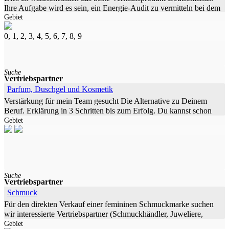
Ihre Aufgabe wird es sein, ein Energie-Audit zu vermitteln bei dem
Gebiet
der Kunde keinen Cent aus
0, 1, 2, 3, 4, 5, 6, 7, 8, 9
Suche
Vertriebspartner
Parfum, Duschgel und Kosmetik
Verstärkung für mein Team gesucht Die Alternative zu Deinem
Beruf. Erklärung in 3 Schritten bis zum Erfolg. Du kannst schon
Gebiet
nach ca.15 Minuten dein Leben
Suche
Vertriebspartner
Schmuck
Für den direkten Verkauf einer femininen Schmuckmarke suchen
wir interessierte Vertriebspartner (Schmuckhändler, Juweliere,
Gebiet
Boutiquen, Kaufhäuser etc.) in der