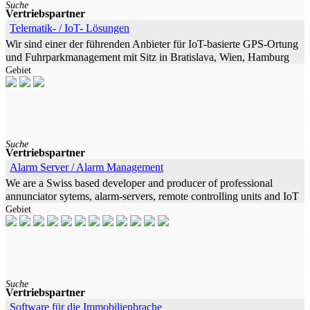
Suche
Vertriebspartner
Telematik- / IoT- Lösungen
Wir sind einer der führenden Anbieter für IoT-basierte GPS-Ortung
und Fuhrparkmanagement mit Sitz in Bratislava, Wien, Hamburg
Gebiet
und München. Unser Unternehmen
Suche
Vertriebspartner
Alarm Server / Alarm Management
We are a Swiss based developer and producer of professional
annunciator sytems, alarm-servers, remote controlling units and IoT
Gebiet
remote alarm devices. With over
Suche
Vertriebspartner
Software für die Immobilienbrache