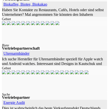
Biokaffee, Biotee, Biokakao
Haben Sie Kontakte zu Restaurants, Cafés, Hotels oder sind selbst
Unternehmer? Mal angenommen Sie könnten den Inhabern
Gebiet
anbieten, dass sie täglich an Ihren
Biete
Vertriebspartnerschaft
Uhrenarmbänder
Ich suche Hersteller für Uhrenarmbänder speziell für Apple watch
und Android watches. Interessant sind Designs in Kautschuk und
Gebiet
Suche
Vertriebspartner
Energie Audit
Dies ist wahrscheinlich das beste Verkaufsprodukt Deutschlands.