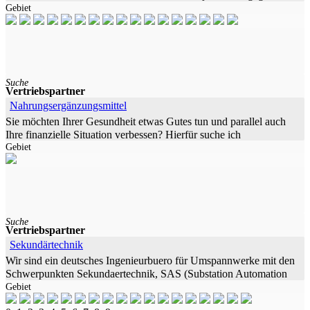
Gebiet
Wir sind die Ersten am
Suche
Vertriebspartner
Nahrungsergänzungsmittel
Sie möchten Ihrer Gesundheit etwas Gutes tun und parallel auch
Ihre finanzielle Situation verbessen? Hierfür suche ich
Gebiet
gesundheitsbewusste Vertriebspartner
Suche
Vertriebspartner
Sekundärtechnik
Wir sind ein deutsches Ingenieurbuero für Umspannwerke mit den
Schwerpunkten Sekundaertechnik, SAS (Substation Automation
Gebiet
System), Digitalisierung und IEC