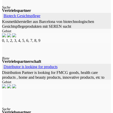
Suche
Vertriebspartner
Biotech Gesichtspflege
Kosmetikhersteller aus Barcelona von biotechnologischen
Gesichtspflegeprodukten mit SEREN sucht
Gebiet
Vertriebs-/Handelsagentur in Deutschland bzw. dem DACH-Markt
0, 1, 2, 3, 4, 5, 6, 7, 8, 9
Biete
Vertriebspartnerschaft
Distributor is looking for products
Distribution Partner is looking for FMCG goods, health care
products , home and beauty products, innovative products, etc to
Gebiet
open markets in Belgium, The
Suche
Vertriebspartner