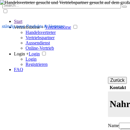
Start
ständig neue Produkte & Vertreter
Vertriebsbörse +
Vertriebsbörse
Handelsvertreter
Vertriebspartner
Aussendienst
Online-Vertrieb
Login +
Login
Login
Registrieren
FAQ
Zurück
Kontakt
Nahr
Name