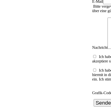
E-Mail
Bitte verge
über eine g
Nachricht
Ich hab
akzeptiere s
Ich hab
hiermit in 
ein. Ich st
Grafik-Cod
Sende