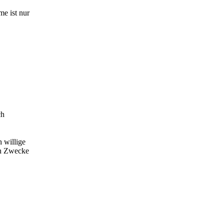
me ist nur
ch
 willige
en Zwecke