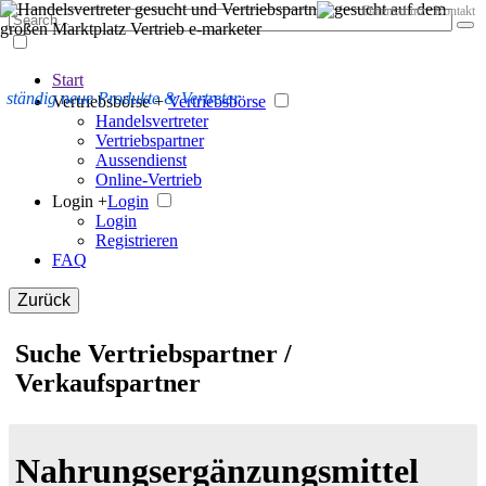
Datenschutz
Kontakt
Start
ständig neue Produkte & Vertreter
Vertriebsbörse +
Vertriebsbörse
Handelsvertreter
Vertriebspartner
Aussendienst
Online-Vertrieb
Login +
Login
Login
Registrieren
FAQ
Zurück
Suche Vertriebspartner /
Verkaufspartner
Nahrungsergänzungsmittel