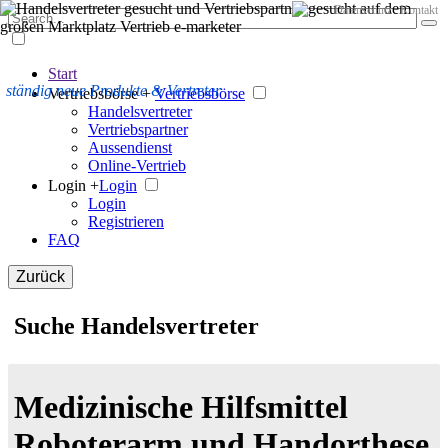
Datenschutz
Kontakt
Start
ständig neue Produkte & Vertreter
Vertriebsbörse +
Vertriebsbörse
Handelsvertreter
Vertriebspartner
Aussendienst
Online-Vertrieb
Login +
Login
Login
Registrieren
FAQ
Zurück
Suche Handelsvertreter
Medizinische Hilfsmittel
Roboterarm und Handorthese