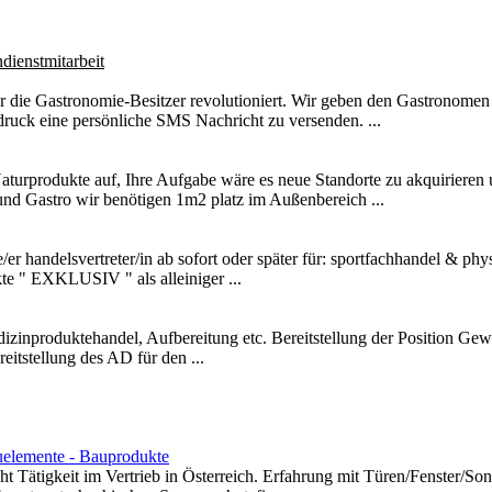
dienstmitarbeit
 die Gastronomie-Besitzer revolutioniert. Wir geben den Gastronomen d
ruck eine persönliche SMS Nachricht zu versenden. ...
aturprodukte auf, Ihre Aufgabe wäre es neue Standorte zu akquirieren 
nd Gastro wir benötigen 1m2 platz im Außenbereich ...
e/er handelsvertreter/in ab sofort oder später für: sportfachhandel & phy
kte " EXKLUSIV " als alleiniger ...
izinproduktehandel, Aufbereitung etc. Bereitstellung der Position Gew
itstellung des AD für den ...
uelemente - Bauprodukte
ht Tätigkeit im Vertrieb in Österreich. Erfahrung mit Türen/Fenster/So