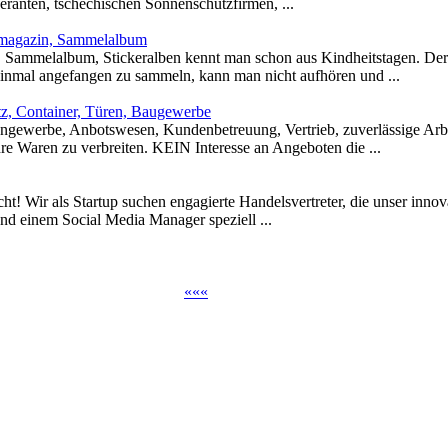
feranten, tschechischen Sonnenschutzfirmen, ...
ermagazin, Sammelalbum
t, Sammelalbum, Stickeralben kennt man schon aus Kindheitstagen. Der
Einmal angefangen zu sammeln, kann man nicht aufhören und ...
tz, Container, Türen, Baugewerbe
ngewerbe, Anbotswesen, Kundenbetreuung, Vertrieb, zuverlässige Arb
e Waren zu verbreiten. KEIN Interesse an Angeboten die ...
cht! Wir als Startup suchen engagierte Handelsvertreter, die unser inno
nd einem Social Media Manager speziell ...
«
«
«