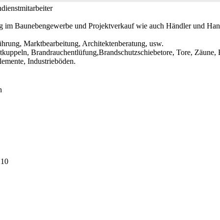
dienstmitarbeiter
ng im Baunebengewerbe und Projektverkauf wie auch Händler und Hand
ührung, Marktbearbeitung, Architektenberatung, usw.
tkuppeln, Brandrauchentlüfung,Brandschutzschiebetore, Tore, Zäune,
emente, Industrieböden.
n
 10