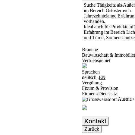
Suche Tätigkeitz als Außen
im Bereich Ostösterreich-
Jahrezehntelange Erfahru
vorhanden.
Ideal auch für Produkteinf
Erfahrung im Bereich Lich
und Türen, Sonnenschutzel
Branche
Bauwirtschaft & Immobilie
Vertriebsgebiet
Sprachen
deutsch,
EN
Vergütung
Fixum & Provision
Firmen-/Dienstsitz
Austria /
Kontakt
Zurück