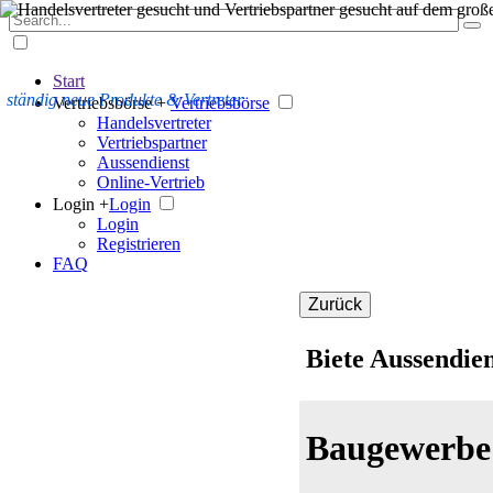
Start
ständig neue Produkte & Vertreter
Vertriebsbörse +
Vertriebsbörse
Handelsvertreter
Vertriebspartner
Aussendienst
Online-Vertrieb
Login +
Login
Login
Registrieren
FAQ
Zurück
Biete Aussendie
Baugewerbe