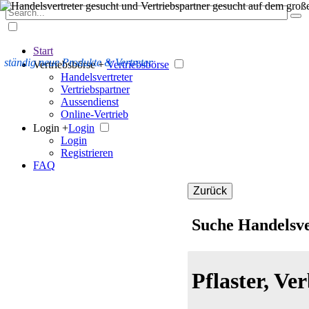
Start
ständig neue Produkte & Vertreter
Vertriebsbörse +
Vertriebsbörse
Handelsvertreter
Vertriebspartner
Aussendienst
Online-Vertrieb
Login +
Login
Login
Registrieren
FAQ
Zurück
Suche Handelsve
Pflaster, V