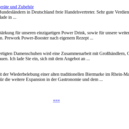
geräte und Zubehör
undesländern in Deutschland freie Handelsvertreter. Sehr gute Verdien
de in ...
tärkung für unseren einzigartigen Power Drink, sowie für unsere weiter
n. Prework Power-Booster nach eigenem Rezept ...
ertigten Damenschuhen wird eine Zusammenarbeit mit Großhändlern, G
n. Ich lade Sie ein, sich mit dem Angebot an ...
it der Wiederbelebung einer alten traditionellen Biermarke im Rhein-M
für die weitere Expansion in der Gastronomie und dem ...
«
«
«