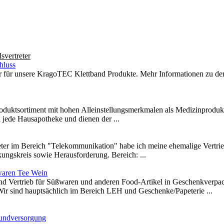
svertreter
hluss
r für unsere KragoTEC Klettband Produkte. Mehr Informationen zu de
Produktsortiment mit hohen Alleinstellungsmerkmalen als Medizinprodu
 jede Hausapotheke und dienen der ...
reter im Bereich "Telekommunikation" habe ich meine ehemalige Vertrie
ungskreis sowie Herausforderung. Bereich: ...
waren Tee Wein
und Vertrieb für Süßwaren und anderen Food-Artikel in Geschenkverp
Wir sind hauptsächlich im Bereich LEH und Geschenke/Papeterie ...
ndversorgung