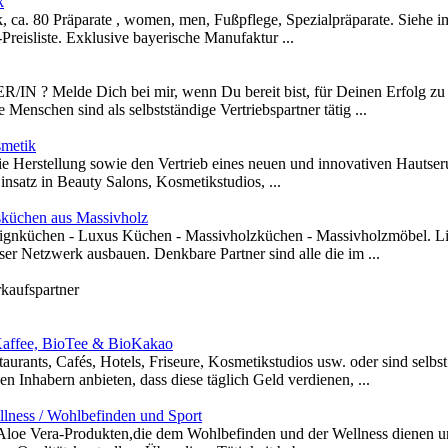
k
ca. 80 Präparate , women, men, Fußpflege, Spezialpräparate. Siehe im 
reisliste. Exklusive bayerische Manufaktur ...
IN ? Melde Dich bei mir, wenn Du bereit bist, für Deinen Erfolg 
nschen sind als selbstständige Vertriebspartner tätig ...
smetik
ie Herstellung sowie den Vertrieb eines neuen und innovativen Hautseru
insatz in Beauty Salons, Kosmetikstudios, ...
sküchen aus Massivholz
esignküchen - Luxus Küchen - Massivholzküchen - Massivholzmöbel. L
ser Netzwerk ausbauen. Denkbare Partner sind alle die im ...
rkaufspartner
Kaffee, BioTee & BioKakao
aurants, Cafés, Hotels, Friseure, Kosmetikstudios usw. oder sind selb
Inhabern anbieten, dass diese täglich Geld verdienen, ...
llness / Wohlbefinden und Sport
Aloe Vera-Produkten,die dem Wohlbefinden und der Wellness dienen un