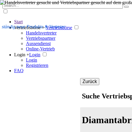
Start
ständig neue Produkte & Vertreter
Vertriebsbörse +
Vertriebsbörse
Handelsvertreter
Vertriebspartner
Aussendienst
Online-Vertrieb
Login +
Login
Login
Registrieren
FAQ
Zurück
Suche Vertriebs
Diamantabr