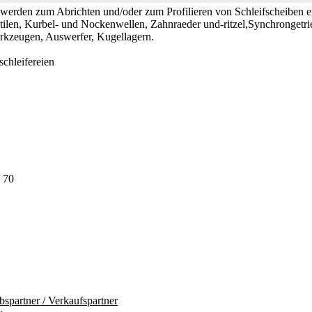
erden zum Abrichten und/oder zum Profilieren von Schleifscheiben ei
ntilen, Kurbel- und Nockenwellen, Zahnraeder und-ritzel,Synchrongetri
rkzeugen, Auswerfer, Kugellagern.
chleifereien
 70
ebspartner / Verkaufspartner