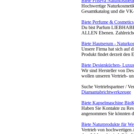
Biete Friseva Naturkosmeti
Hochwertige Naturkosmetik, 
Gesamtkatalog und die VK-P
Biete Perfume & Cosmetics
Du bist Parfum LIEBHABER/
ALLEN Ebenen. Zahlreiche Me
Biete Hautserum - Naturko
Unsere Firma hat sich auf d
Produkt findet derzeit den E
Biete Designküchen- Luxu
Wir sind Hersteller von D
wollen unseren Vertrieb- un
Suche Vertriebspartner / Ve
Diamantabrichtwerkzeuge
Biete Kapselmaschine Bio
Haben Sie Kontakte zu Rest
angenommen Sie könnten den 
Biete Naturprodukte für We
Vertrieb von hochwertigen 