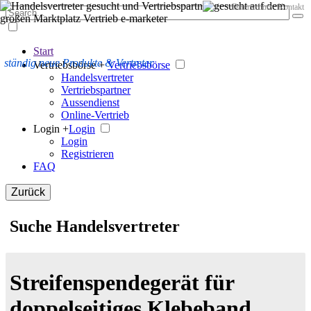
Datenschutz
Kontakt
Start
ständig neue Produkte & Vertreter
Vertriebsbörse +
Vertriebsbörse
Handelsvertreter
Vertriebspartner
Aussendienst
Online-Vertrieb
Login +
Login
Login
Registrieren
FAQ
Zurück
Suche Handelsvertreter
Streifenspendegerät für
doppelseitiges Klebeband