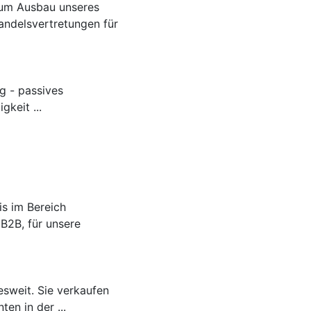
Zum Ausbau unseres
andelsvertretungen für
ng - passives
keit ...
is im Bereich
B2B, für unsere
esweit. Sie verkaufen
en in der ...