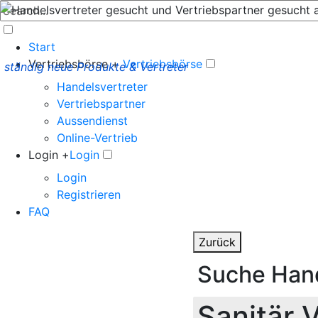
Start
Vertriebsbörse +
Vertriebsbörse
ständig neue Produkte & Vertreter
Handelsvertreter
Vertriebspartner
Aussendienst
Online-Vertrieb
Login +
Login
Login
Registrieren
FAQ
Zurück
Suche Hand
Sanitär 