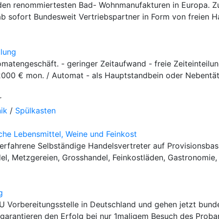
 den renommiertesten Bad- Wohnmanufakturen in Europa. 
ab sofort Bundesweit Vertriebspartner in Form von freien H
llung
omatengeschäft. - geringer Zeitaufwand - freie Zeiteinteilu
00 € mon. / Automat - als Hauptstandbein oder Nebentätig
r
ik
/
Spülkasten
che Lebensmittel, Weine und Feinkost
 erfahrene Selbständige Handelsvertreter auf Provisionsbas
el, Metzgereien, Grosshandel, Feinkostläden, Gastronomie, 
g
U Vorbereitungsstelle in Deutschland und gehen jetzt bund
garantieren den Erfolg bei nur 1maligem Besuch des Probant