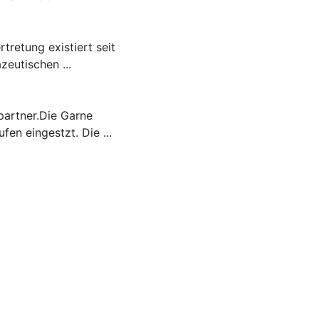
tretung existiert seit
eutischen ...
partner.Die Garne
en eingestzt. Die ...