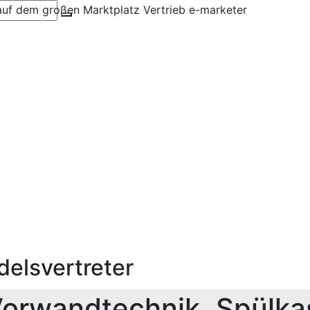
elsvertreter
Vorwandtechnik, Spülka