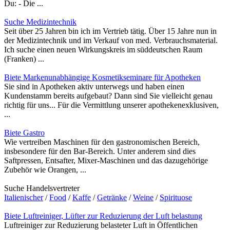
Du: - Die ...
Suche Medizintechnik
Seit über 25 Jahren bin ich im Vertrieb tätig. Über 15 Jahre nun in
der Medizintechnik und im Verkauf von med. Verbrauchsmaterial.
Ich suche einen neuen Wirkungskreis im süddeutschen Raum
(Franken) ...
Biete Markenunabhängige Kosmetikseminare für Apotheken
Sie sind in Apotheken aktiv unterwegs und haben einen
Kundenstamm bereits aufgebaut? Dann sind Sie vielleicht genau
richtig für uns... Für die Vermittlung unserer apothekenexklusiven,
...
Biete Gastro
Wie vertreiben Maschinen für den gastronomischen Bereich,
insbesondere für den Bar-Bereich. Unter anderem sind dies
Saftpressen, Entsafter, Mixer-Maschinen und das dazugehörige
Zubehör wie Orangen, ...
Suche Handelsvertreter
Italienischer
/
Food
/
Kaffe
/
Getränke
/
Weine
/
Spirituose
Biete Luftreiniger, Lüfter zur Reduzierung der Luft belastung
Luftreiniger zur Reduzierung belasteter Luft in Öffentlichen