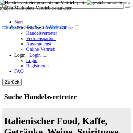
Datenschutz
Kontakt
Start
ständig neue Produkte & Vertreter
Vertriebsbörse +
Vertriebsbörse
Handelsvertreter
Vertriebspartner
Aussendienst
Online-Vertrieb
Login +
Login
Login
Registrieren
FAQ
Zurück
Suche Handelsvertreter
Italienischer Food, Kaffe,
Getränke, Weine, Spirituose