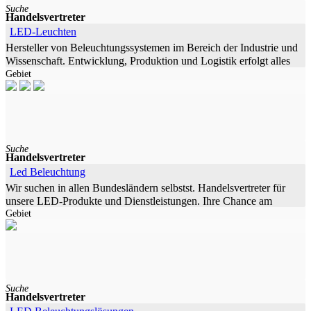
Suche
Handelsvertreter
LED-Leuchten
Hersteller von Beleuchtungssystemen im Bereich der Industrie und
Wissenschaft. Entwicklung, Produktion und Logistik erfolgt alles
Gebiet
unter einem Dach im bayrischen Nürnberg. Sehr innovative
Produkte
Suche
Handelsvertreter
Led Beleuchtung
Wir suchen in allen Bundesländern selbstst. Handelsvertreter für
unsere LED-Produkte und Dienstleistungen. Ihre Chance am
Gebiet
Zukunftsmarkt LED-Beleuchtung. Wir beschäftigen uns seit
jahren mit dem
Suche
Handelsvertreter