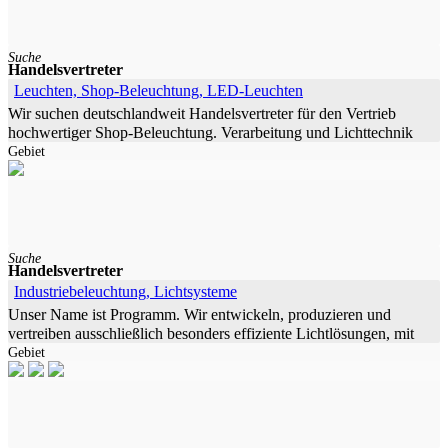
Suche
Handelsvertreter
Leuchten, Shop-Beleuchtung, LED-Leuchten
Wir suchen deutschlandweit Handelsvertreter für den Vertrieb
hochwertiger Shop-Beleuchtung. Verarbeitung und Lichttechnik
Gebiet
auf hohem Niveau. Es stehen für spezifische Projekte diverse
Lichtplaner
Suche
Handelsvertreter
Industriebeleuchtung, Lichtsysteme
Unser Name ist Programm. Wir entwickeln, produzieren und
vertreiben ausschließlich besonders effiziente Lichtlösungen, mit
Gebiet
denen Sie Ihre Energieeffizienz im Bereich der Beleuchtung ganz
erheblich