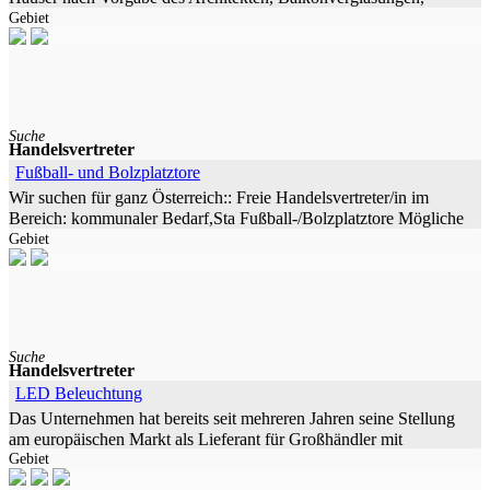
Gebiet
Wintergärten, Anbaugeräte für die Bau-, Land- und Forstwirtschaft.
Hersteller sind
Suche
Handelsvertreter
Fußball- und Bolzplatztore
Wir suchen für ganz Österreich:: Freie Handelsvertreter/in im
Bereich: kommunaler Bedarf,Sta Fußball-/Bolzplatztore Mögliche
Gebiet
Kundengruppen der Handelsvertreter/in:
Suche
Handelsvertreter
LED Beleuchtung
Das Unternehmen hat bereits seit mehreren Jahren seine Stellung
am europäischen Markt als Lieferant für Großhändler mit
Gebiet
innovativer, qualitativ hochwertiger LED Beleuchtung. Bei der
Entwicklung