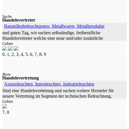
Suche
Handelsvertreter
Baustellenbeleuchtungen, Metallwaren, Metallprodukte
und guten Tag, wir suchen selbständige, freiberufliche
Handelsvertreter welche eine neue und/oder zusätzliche
Gebiet
Herausforderung suchen. und guten Tag, wir suchen selbständige,
freiberufliche
0, 1, 2, 3, 4, 5, 6, 7, 8, 9
Biete
Handelsvertretung
Aussenleuchten, Innenleuchten, Industrieleuchten
Sind eine Handelsverttetung und suchen weitere Hersteler für
unsere Vertretung im Segment der technischen Beleuchtung,
Gebiet
Elektrotechnik, Heizung, Sanitär. Haben sehr gute Kontakte zu
Planern,
7, 8