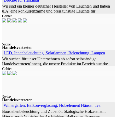
Leuchte für Handlauf
Wir sind ein kleiner deutscher Hersteller von Leuchten und haben
u.A. eine konkurrenzarme und preisgünstige Leuchte für
Gebiet
Handlaufbeleuchtungen zum Nachrüsten in Standardrohre
entwickelt bzw. in der
Suche
Handelsvertreter
LED, Innenbeleuchtung, Solarlampen, Beleuchtung, Lampen
Wir suchen für unser Unternehmen ab sofort selbständige
Handelsvertreter(innen), die unsere Produkte im Bereich autarke
Gebiet
Solarlampen/Außenbeleuchtung sowie LED-Lampen
(Innenbeleuchtung, Umrüstung) mit
Suche
Handelsvertreter
Wintergarten, Balkonverglasung, Holzelement Häuser, uva
Baustellenbeleuchtung und Zubehör, ökologische Holzelement
Häuser nach Vorgabe des Architekten, Balkonverglasungen,