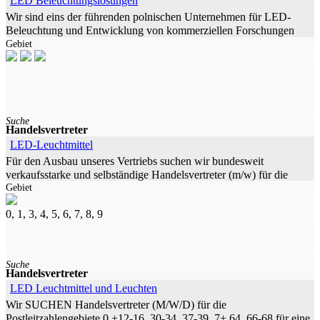
LED Beleuchtungslösungen
Wir sind eins der führenden polnischen Unternehmen für LED-
Beleuchtung und Entwicklung von kommerziellen Forschungen
Gebiet
über diese innovative Technologie.Wir fertigen für Sie ein auf Sie
zugeschnittenes
Suche
Handelsvertreter
LED-Leuchtmittel
Für den Ausbau unseres Vertriebs suchen wir bundesweit
verkaufsstarke und selbständige Handelsvertreter (m/w) für die
Gebiet
Vermarktung hochwertiger LED-Leuchtmittel (Eigenmarke). Wenn
Sie als freier
0, 1, 3, 4, 5, 6, 7, 8, 9
Suche
Handelsvertreter
LED Leuchtmittel und Leuchten
Wir SUCHEN Handelsvertreter (M/W/D) für die
Postleitzahlengebiete 0 +12-16, 30-34, 37-39, 7+ 64, 66-68 für eine