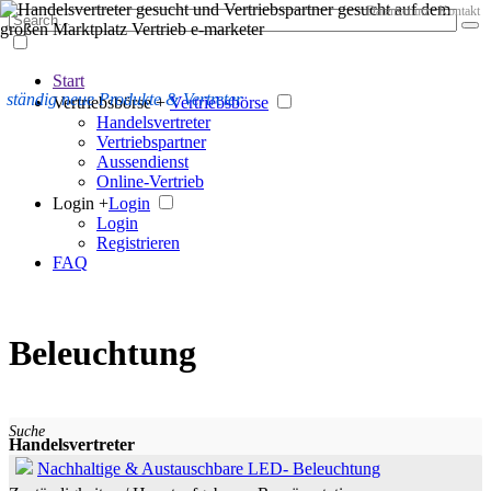
Datenschutz
Kontakt
Start
ständig neue Produkte & Vertreter
Vertriebsbörse +
Vertriebsbörse
Handelsvertreter
Vertriebspartner
Aussendienst
Online-Vertrieb
Login +
Login
Login
Registrieren
FAQ
Beleuchtung
Suche
Handelsvertreter
Nachhaltige & Austauschbare LED- Beleuchtung