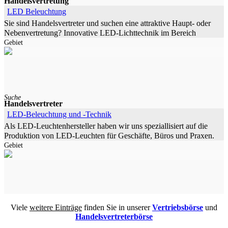
Handelsvertretung
LED Beleuchtung
Sie sind Handelsvertreter und suchen eine attraktive Haupt- oder
Nebenvertretung? Innovative LED-Lichttechnik im Bereich
Gebiet
Umrüstung für Firmenkunden Der LED-Lichttechnologie wird
eine
Suche
Handelsvertreter
LED-Beleuchtung und -Technik
Als LED-Leuchtenhersteller haben wir uns speziallisiert auf die
Produktion von LED-Leuchten für Geschäfte, Büros und Praxen.
Gebiet
Auch Leuchten für den privaten Hausbau wie LED-Einsätze als
Ersatz für
Viele
weitere Einträge
finden Sie in unserer
Vertriebsbörse
und
Handelsvertreterbörse