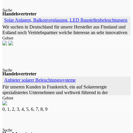
Suche
Handelsvertreter
Solar Anlagen, Balkonverglasung, LED Baustellenbeleuchtungen
Wir suchen in Deutschland für unsere Hersteller aus Finnland und
Estland noch Vertriebspartner welche Interesse an sehr innovativen
Gebiet
Produkten haben. Gebiets- und Kundenschutz ist
selbstverständlich.
Suche
Handelsvertreter
Anbieter solarer Beleuchtungssysteme
Für unseren Kunden in Frankreich, ein auf Solarenergie
spezialisiertes Unternehmen und weltweit führend in der
Gebiet
Stadtbeleuchtung, suchen wir einen unabhängigen Handelsvertreter
in der Schweiz. Ihre
0, 1, 2, 3, 4, 5, 6, 7, 8, 9
Suche