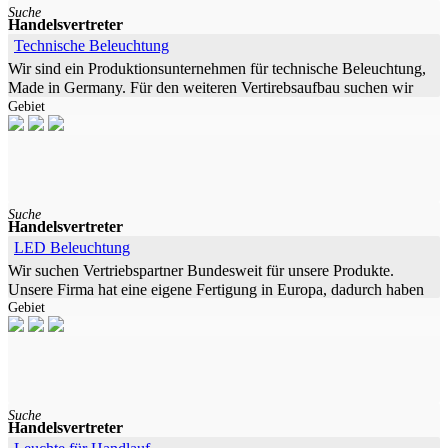
Suche
Handelsvertreter
Technische Beleuchtung
Wir sind ein Produktionsunternehmen für technische Beleuchtung,
Made in Germany. Für den weiteren Vertirebsaufbau suchen wir
Gebiet
Handelsvertreter mit Kontakten zur Industrie, Laboren,
Krankenhäusern
Suche
Handelsvertreter
LED Beleuchtung
Wir suchen Vertriebspartner Bundesweit für unsere Produkte.
Unsere Firma hat eine eigene Fertigung in Europa, dadurch haben
Gebiet
wir die Möglichkeit schnell auf Kundenwünsche zu reagieren.
Sonderfertigung
Suche
Handelsvertreter