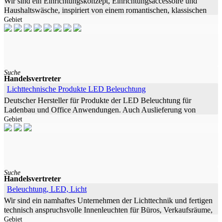
Wir sind ein Einrichtungskonzept, Einrichtungsaccessoire und
Haushaltswäsche, inspiriert von einem romantischen, klassischen
Gebiet
Geschmack und mit italienischem Touch. Unsere Produktion reicht
von
Suche
Handelsvertreter
Lichttechnische Produkte LED Beleuchtung
Deutscher Hersteller für Produkte der LED Beleuchtung für
Ladenbau und Office Anwendungen. Auch Auslieferung von
Gebiet
Produkten mit Eigennahmen.
Suche
Handelsvertreter
Beleuchtung, LED, Licht
Wir sind ein namhaftes Unternehmen der Lichttechnik und fertigen
technisch anspruchsvolle Innenleuchten für Büros, Verkaufsräume,
Gebiet
Schulen, Sportstätten und technisch-architektonische