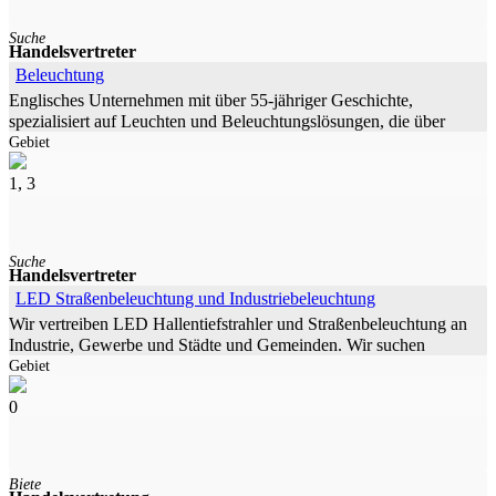
Suche
Handelsvertreter
Beleuchtung
Englisches Unternehmen mit über 55-jähriger Geschichte,
spezialisiert auf Leuchten und Beleuchtungslösungen, die über
Gebiet
Jahrzehnte rauen Bedingungen im Innen- wie im Außenbereich
ausgesetzt sind. Seit
1, 3
Suche
Handelsvertreter
LED Straßenbeleuchtung und Industriebeleuchtung
Wir vertreiben LED Hallentiefstrahler und Straßenbeleuchtung an
Industrie, Gewerbe und Städte und Gemeinden. Wir suchen
Gebiet
Unterstützung im Vertrieb, als Partnerschaft, Handelsvertreter oder
0
Biete