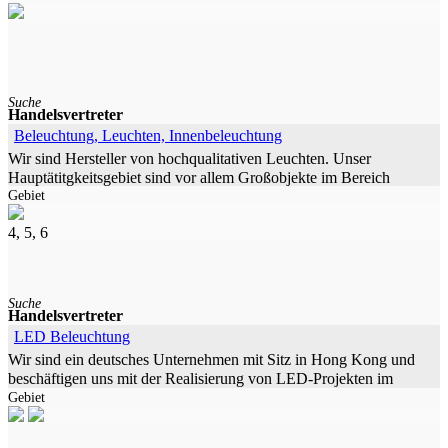
Nordbayern seit
Suche
Handelsvertreter
Beleuchtung, Leuchten, Innenbeleuchtung
Wir sind Hersteller von hochqualitativen Leuchten. Unser
Hauptätitgkeitsgebiet sind vor allem Großobjekte im Bereich
Gebiet
Industrie und Bildung & Kultur. Wir suchen für viele Teile in
Deutschland
4, 5, 6
Suche
Handelsvertreter
LED Beleuchtung
Wir sind ein deutsches Unternehmen mit Sitz in Hong Kong und
beschäftigen uns mit der Realisierung von LED-Projekten im
Gebiet
Innen- und Außenbereich. Hierbei beliefern wir unsere Kunden
nicht nur mit