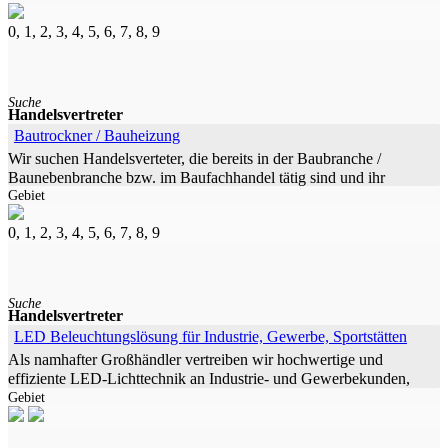
0, 1, 2, 3, 4, 5, 6, 7, 8, 9
Suche
Handelsvertreter
Bautrockner / Bauheizung
Wir suchen Handelsverteter, die bereits in der Baubranche /
Baunebenbranche bzw. im Baufachhandel tätig sind und ihr
Gebiet
Produktportfolio erweitern wollen. Wir bieten Qualitätsprodukte
eines europäischen
0, 1, 2, 3, 4, 5, 6, 7, 8, 9
Suche
Handelsvertreter
LED Beleuchtungslösung für Industrie, Gewerbe, Sportstätten
Als namhafter Großhändler vertreiben wir hochwertige und
effiziente LED-Lichttechnik an Industrie- und Gewerbekunden,
Gebiet
den Handel und Sporteinrichtungen. Wir möchten unsere
Vertriebsaktivitäten in