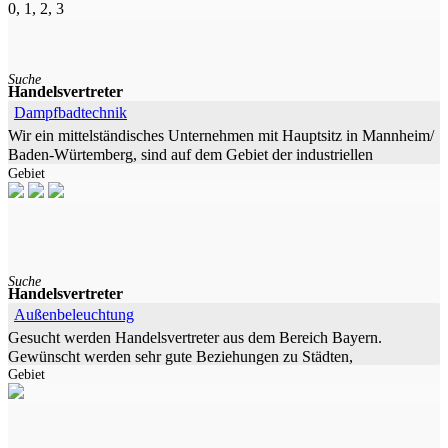
0, 1, 2, 3
Suche
Handelsvertreter
Dampfbadtechnik
Wir ein mittelständisches Unternehmen mit Hauptsitz in Mannheim/
Baden-Würtemberg, sind auf dem Gebiet der industriellen
Gebiet
Elektronik tätig. Für unseren Bereich „Wellness & Sanitär“ suchen
wir mehrere
Suche
Handelsvertreter
Außenbeleuchtung
Gesucht werden Handelsvertreter aus dem Bereich Bayern.
Gewünscht werden sehr gute Beziehungen zu Städten,
Gebiet
Kommunen, Beleuchtungsfirmen, Architekturbüros und
Ingenieurbüros