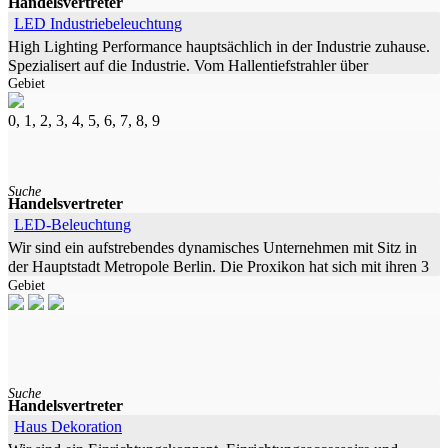
Handelsvertreter
LED Industriebeleuchtung
High Lighting Performance hauptsächlich in der Industrie zuhause.
Spezialisert auf die Industrie. Vom Hallentiefstrahler über
Gebiet
Feuchtraum, bishin zu speziellen Kran- und
0, 1, 2, 3, 4, 5, 6, 7, 8, 9
Suche
Handelsvertreter
LED-Beleuchtung
Wir sind ein aufstrebendes dynamisches Unternehmen mit Sitz in
der Hauptstadt Metropole Berlin. Die Proxikon hat sich mit ihren 3
Gebiet
Produktsparten zu einer festen Größe im Bereich der LED
Suche
Handelsvertreter
Haus Dekoration