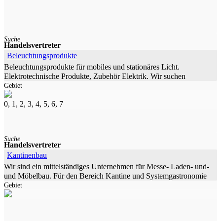
Suche
Handelsvertreter
Beleuchtungsprodukte
Beleuchtungsprodukte für mobiles und stationäres Licht.
Elektrotechnische Produkte, Zubehör Elektrik. Wir suchen
Gebiet
Handelsvertreter für verschiedene Vertriebsgebiete in Deutschland.
Vertriebskanäle
0, 1, 2, 3, 4, 5, 6, 7
Suche
Handelsvertreter
Kantinenbau
Wir sind ein mittelständiges Unternehmen für Messe- Laden- und-
und Möbelbau. Für den Bereich Kantine und Systemgastronomie
Gebiet
suchen wir einen selbständigen Handelsvertreter, gerne mit
Erfahrung und