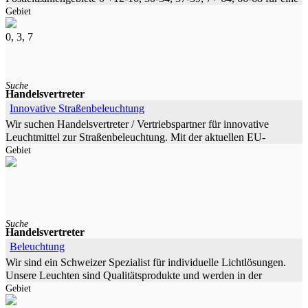
Gebiet
internationale Beleuchtungs-Marke Die Marke ist ein
Unternehmen, das weltweit im
0, 3, 7
Suche
Handelsvertreter
Innovative Straßenbeleuchtung
Wir suchen Handelsvertreter / Vertriebspartner für innovative
Leuchtmittel zur Straßenbeleuchtung. Mit der aktuellen EU-
Gebiet
Richtlinie werden ab 2015 weitere ineffiziente Leuchtmittel vom
Markt
Suche
Handelsvertreter
Beleuchtung
Wir sind ein Schweizer Spezialist für individuelle Lichtlösungen.
Unsere Leuchten sind Qualitätsprodukte und werden in der
Gebiet
Schweiz Entwickelt und Produziert. Unser Spezialgebiet sind
neben unserem