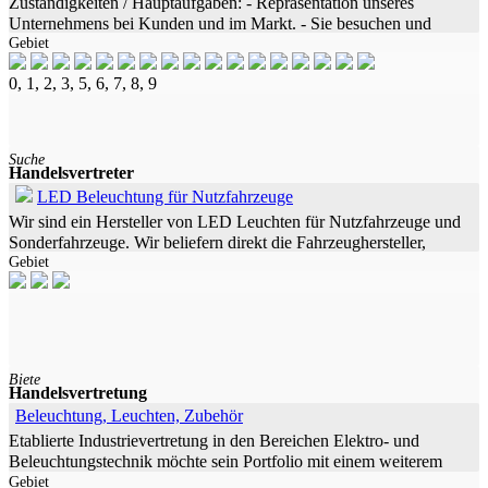
Zuständigkeiten / Hauptaufgaben: - Repräsentation unseres
Unternehmens bei Kunden und im Markt. - Sie besuchen und
Gebiet
betreuen unsere und Ihre Kunden und verkaufen unser stetig
wachsendes
0, 1, 2, 3, 5, 6, 7, 8, 9
Suche
Handelsvertreter
LED Beleuchtung für Nutzfahrzeuge
Wir sind ein Hersteller von LED Leuchten für Nutzfahrzeuge und
Sonderfahrzeuge. Wir beliefern direkt die Fahrzeughersteller,
Gebiet
Sonderfahrzeugbauer und Umrüster und passen unsere Produkte
individuell
Biete
Handelsvertretung
Beleuchtung, Leuchten, Zubehör
Etablierte Industrievertretung in den Bereichen Elektro- und
Beleuchtungstechnik möchte sein Portfolio mit einem weiterem
Gebiet
Produkt ergänzen. Wir sind in Hessen, Thüringen und Teilen